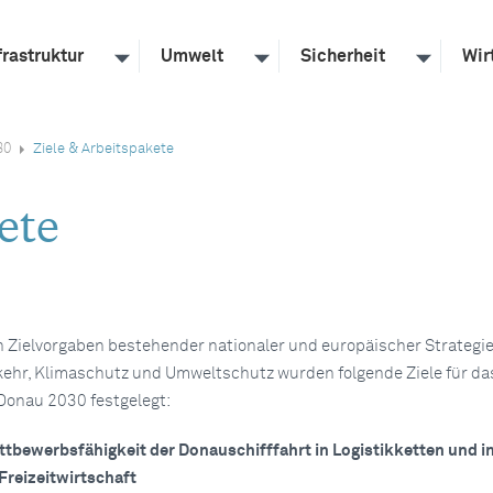
frastruktur
Umwelt
Sicherheit
Wir
30
Ziele & Arbeitspakete
ete
n Zielvorgaben bestehender nationaler und europäischer Strategi
ehr, Klimaschutz und Umweltschutz wurden folgende Ziele für da
onau 2030 festgelegt:
tbewerbsfähigkeit der Donauschifffahrt in Logistikketten und in
Freizeitwirtschaft