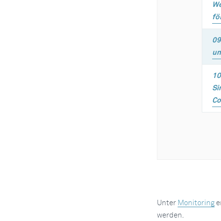
We
fö
09
un
10
Si
Co
Unter
Monitoring
e
werden.