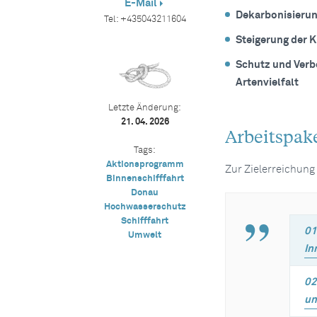
E-Mail
Dekarbonisierun
Tel:
+435043211604
Steigerung der 
Schutz und Verb
Artenvielfalt
Letzte Änderung:
21. 04. 2026
Arbeitspak
Tags:
Aktionsprogramm
Zur Zielerreichung
Binnenschifffahrt
Donau
Hochwasserschutz
Schifffahrt
01
Umwelt
In
02
un