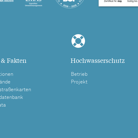
 & Fakten
Hochwasserschutz
tionen
Betrieb
tände
Projekt
straßenkarten
tdatenbank
ata