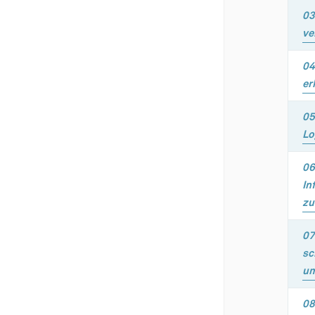
03
ve
04
er
05
Lo
06
In
zu
07
sc
um
08