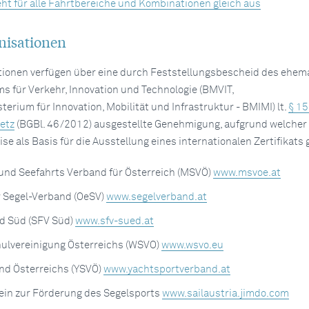
eht für alle Fahrtbereiche und Kombinationen gleich aus
nisationen
tionen verfügen über eine durch Feststellungsbescheid des ehem
 für Verkehr, Innovation und Technologie (BMVIT,
rium für Innovation, Mobilität und Infrastruktur - BMIMI) lt.
§ 15
etz
(BGBl. 46/2012) ausgestellte Genehmigung, aufgrund welcher 
 als Basis für die Ausstellung eines internationalen Zertifikats 
und Seefahrts Verband für Österreich (MSVÖ)
www.msvoe.at
r Segel-Verband (OeSV)
www.segelverband.at
d Süd (SFV Süd)
www.sfv-sued.at
ulvereinigung Österreichs (WSVO)
www.wsvo.eu
nd Österreichs (YSVÖ)
www.yachtsportverband.at
erein zur Förderung des Segelsports
www.sailaustria.jimdo.com