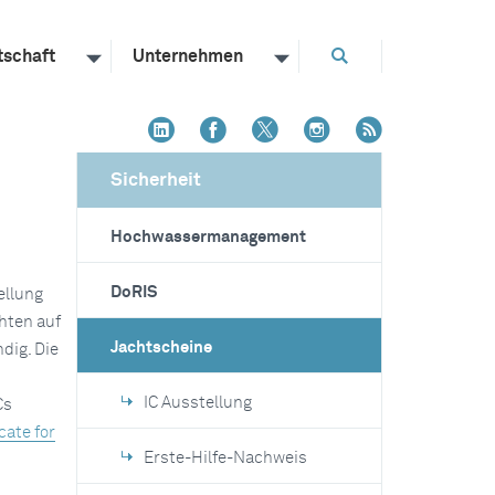
tschaft
Unternehmen
Sicherheit
Hochwassermanagement
DoRIS
ellung
hten auf
Jachtscheine
dig. Die
IC Ausstellung
Cs
cate for
Erste-Hilfe-Nachweis