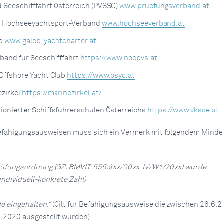
 Seeschifffahrt Österreich (PVSSÖ)
www.pruefungsverband.at
r Hochseeyachtsport-Verband
www.hochseeverband.at
eb
www.galeb-yachtcharter.at
band für Seeschifffahrt
https://www.noepvs.at
Offshore Yacht Club
https://www.osyc.at
ezirkel
https://marinezirkel.at/
ionierter Schiffsführerschulen Österreichs
https://www.vksoe.at
Befähigungsausweisen muss sich ein Vermerk mit folgendem Minde
rüfungsordnung (GZ. BMVIT-555.9xx/00xx-IV/W1/20xx) wurde
 individuell-konkrete Zahl)
e eingehalten.“
(Gilt für Befähigungsausweise die zwischen 26.6.
.2020 ausgestellt wurden)