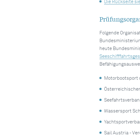
Die Rückseite si
Prüfungsorga
Folgende Organisa
Bundesministeriums
heute Bundesministe
Seeschifffahrtsges
Befähigungsausweise
Motorbootsport 
Österreichische
Seefahrtsverban
Wassersport Sch
Yachtsportverba
Sail Austria - V