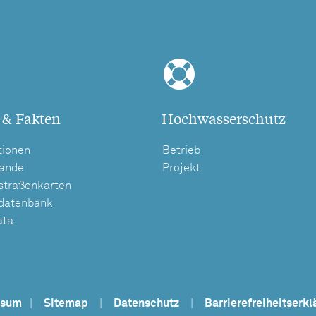
 & Fakten
Hochwasserschutz
tionen
Betrieb
tände
Projekt
straßenkarten
tdatenbank
ata
ssum
|
Sitemap
|
Datenschutz
|
Barrierefreiheitserkl