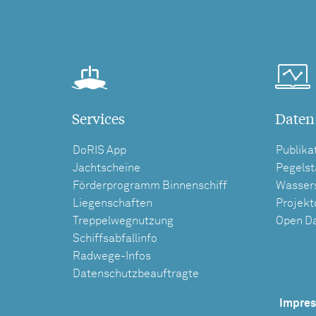
Services
Daten
DoRIS App
Publika
Jachtscheine
Pegels
Förderprogramm Binnenschiff
Wasser
Liegenschaften
Projek
Treppelwegnutzung
Open D
Schiffsabfallinfo
Radwege-Infos
Datenschutzbeauftragte
Impre