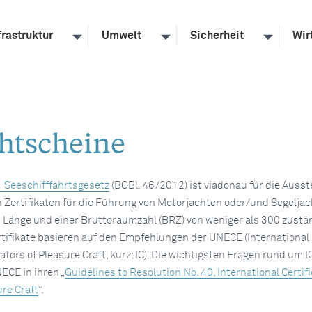
frastruktur
Umwelt
Sicherheit
Wir
chtscheine
1 Seeschifffahrtsgesetz
(BGBl. 46/2012) ist viadonau für die Ausst
n Zertifikaten für die Führung von Motorjachten oder/und Segeljac
m Länge und einer Bruttoraumzahl (BRZ) von weniger als 300 zustän
rtifikate basieren auf den Empfehlungen der UNECE (International
rators of Pleasure Craft, kurz: IC). Die wichtigsten Fragen rund um I
ECE in ihren „
Guidelines to Resolution No. 40, International Certifi
re Craft
”.