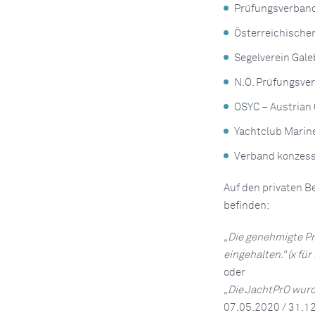
Prüfungsverband
Österreichische
Segelverein Gal
N.Ö. Prüfungsver
OSYC – Austrian 
Yachtclub Marin
Verband konzess
Auf den privaten 
befinden:
„Die genehmigte P
eingehalten.“ (x für
oder
„Die JachtPrO wurd
07.05.2020 / 31.12