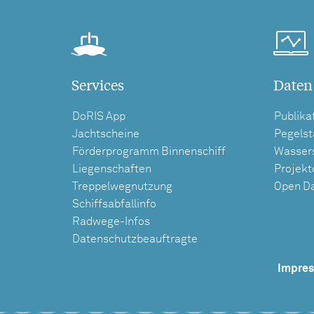
Services
Daten
DoRIS App
Publika
Jachtscheine
Pegels
Förderprogramm Binnenschiff
Wasser
Liegenschaften
Projek
Treppelwegnutzung
Open D
Schiffsabfallinfo
Radwege-Infos
Datenschutzbeauftragte
Impre