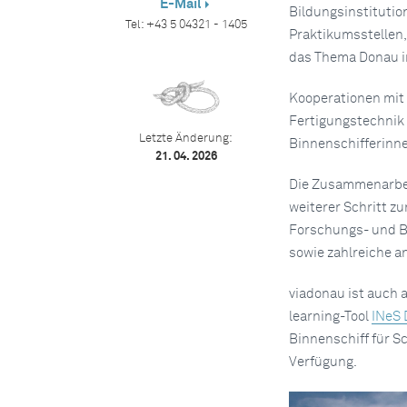
E-Mail
Bildungsinstitutio
Tel:
+43 5 04321 - 1405
Praktikumsstellen,
das Thema Donau i
Kooperationen mit
Fertigungstechnik 
Letzte Änderung:
Binnenschifferinne
21. 04. 2026
Die Zusammenarbei
weiterer Schritt z
Forschungs- und Bi
sowie zahlreiche a
viadonau ist auch a
learning-Tool
INeS
Binnenschiff für S
Verfügung.