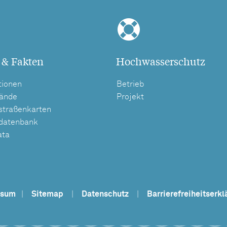
 & Fakten
Hochwasserschutz
tionen
Betrieb
tände
Projekt
straßenkarten
tdatenbank
ata
ssum
|
Sitemap
|
Datenschutz
|
Barrierefreiheitserkl