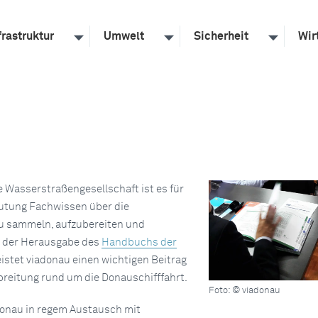
frastruktur
Umwelt
Sicherheit
Wir
e Wasserstraßengesellschaft ist es für
utung Fachwissen über die
zu sammeln, aufzubereiten und
t der Herausgabe des
Handbuchs der
eistet viadonau einen wichtigen Beitrag
breitung rund um die Donauschifffahrt.
Foto: © viadonau
adonau in regem Austausch mit