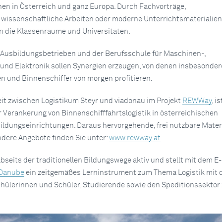
nen in Österreich und ganz Europa. Durch Fachvorträge,
 wissenschaftliche Arbeiten oder moderne Unterrichtsmateriali
n die Klassenräume und Universitäten.
 Ausbildungsbetrieben und der Berufsschule für Maschinen-,
und Elektronik sollen Synergien erzeugen, von denen insbesonder
n und Binnenschiffer von morgen profitieren.
t zwischen Logistikum Steyr und viadonau im Projekt
REWWay
, is
ur Verankerung von Binnenschifffahrtslogistik in österreichischen
ldungseinrichtungen. Daraus hervorgehende, frei nutzbare Mater
ndere Angebote finden Sie unter:
www.rewway.at
bseits der traditionellen Bildungswege aktiv und stellt mit dem E-
 Danube
ein zeitgemäßes Lerninstrument zum Thema Logistik mit
chülerinnen und Schüler, Studierende sowie den Speditionssektor 