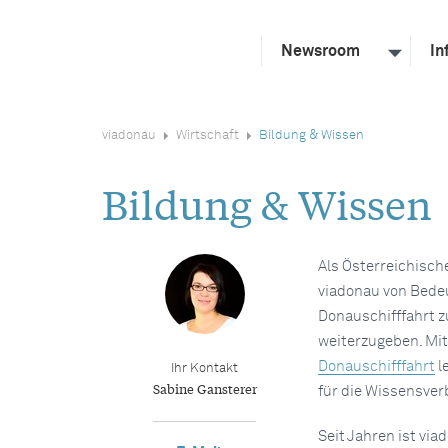
Newsroom
In
viadonau
Wirtschaft
Bildung & Wissen
Bildung & Wissen
Als Österreichisch
viadonau von Bede
Donauschifffahrt 
weiterzugeben. Mi
Donauschifffahrt
l
Ihr Kontakt
Sabine Gansterer
für die Wissensver
Seit Jahren ist vi