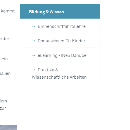
en kommt
Bildung & Wissen
Binnenschifffahrtslehre
e die
Donauwissen für Kinder
eLearning - INeS Danube
t ein
Praktika &
ialien
Wissenschaftliche Arbeiten
 dem
zur