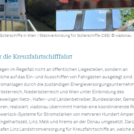
üterschiffe in Wien / Steckverbindung für Güterschiffe (CEE) © viadonau
 die Kreuzfahrtschifffahrt
egen im Regelfall nicht an öffentlichen Liegestellen, sondern an
elche auf das Ein- und Ausschiffen von Fahrgästen ausgelegt sind.
romanlagen durch die zuständigen Energieversorgungsunternehm
österreich, Niederösterreich und Wien unter Einbindung des
jeweiligen Netz-, Hafen- und Ländenbetreiber, Bundesländer, Gem
en, realisiert. viadonau übernimmt hierbei eine koordinierende Ro
owerlock-Systeme für Stromstärken von mehreren Hundert Amper
Engelhartszell, Linz, Melk und Krems an der Donau umgesetzt. Dar
Hafen Linz Landstromversorgung für Kreuzfahrtschiffe an, welche s