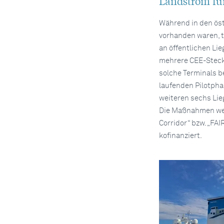
Landstrom für
Während in den öst
vorhanden waren, t
an öffentlichen Lie
mehrere CEE-Stecker
solche Terminals be
laufenden Pilotpha
weiteren sechs Lie
Die Maßnahmen wer
Corridor“ bzw. „FA
kofinanziert.