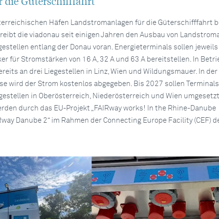
 die Güterschifffahrt
erreichischen Häfen Landstromanlagen für die Güterschifffahrt b
reibt die viadonau seit einigen Jahren den Ausbau von Landstrom
gestellen entlang der Donau voran. Energieterminals sollen jeweils
 für Stromstärken von 16 A, 32 A und 63 A bereitstellen. In Betri
reits an drei Liegestellen in Linz, Wien und Wildungsmauer. In der 
se wird der Strom kostenlos abgegeben. Bis 2027 sollen Terminals
gestellen in Oberösterreich, Niederösterreich und Wien umgesetz
den durch das EU-Projekt „FAIRway works! In the Rhine-Danube
IRway Danube 2“ im Rahmen der Connecting Europe Facility (CEF) d