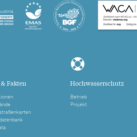
 & Fakten
Hochwasserschutz
tionen
Betrieb
tände
Projekt
straßenkarten
tdatenbank
ata