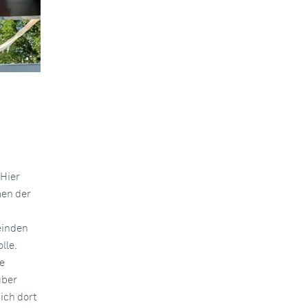
 Hier
en der
einden
lle.
e
über
ich dort