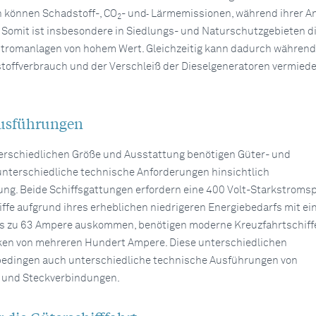
 können Schadstoff-, CO
- und
Lärmemissionen, während ihrer An
2
Somit ist insbesondere in Siedlungs- und Naturschutzgebieten d
tromanlagen von hohem Wert. Gleichzeitig kann dadurch während
bstoffverbrauch und der Verschleiß der Dieselgeneratoren vermiede
usführungen
erschiedlichen Größe und Ausstattung benötigen Güter- und
unterschiedliche technische Anforderungen hinsichtlich
ng. Beide Schiffsgattungen erfordern eine 400 Volt-Starkstroms
fe aufgrund ihres erheblichen niedrigeren Energiebedarfs mit ei
is zu 63 Ampere auskommen, benötigen moderne Kreuzfahrtschiff
ken von mehreren Hundert Ampere. Diese unterschiedlichen
edingen auch unterschiedliche technische Ausführungen von
 und Steckverbindungen.