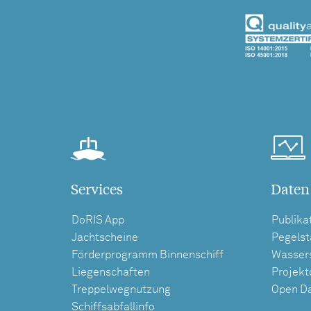
Services
Daten
DoRIS App
Publika
Jachtscheine
Pegels
Förderprogramm Binnenschiff
Wasser
Liegenschaften
Projek
Treppelwegnutzung
Open D
Schiffsabfallinfo