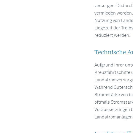
versorgen. Dadurch
vermieden werden. 
Nutzung von Lands
Liegezeit der Trei
reduziert werden.
Technische A
Aufgrund ihrer unt
Kreuzfahrtschiffe 
Landstromversorgu
Während Güterschif
Stromstärke von b
oftmals Stromstär
Voraussetzungen b
Landstromanlagen