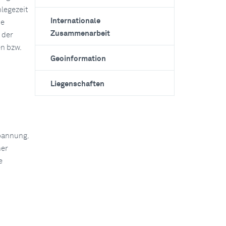
legezeit
Internationale
ie
Zusammenarbeit
 der
n bzw.
Geoinformation
Liegenschaften
pannung.
ner
e