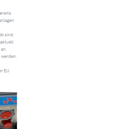
ereits
anlagen
eb sind
aktuell
 an
t werden.
er EU