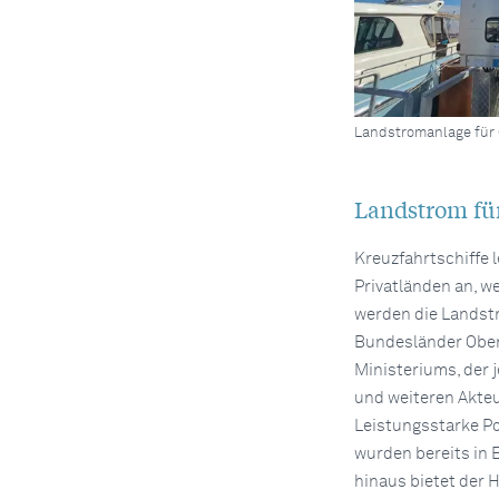
Landstromanlage für G
Landstrom für
Kreuzfahrtschiffe l
Privatländen an, w
werden die Landst
Bundesländer Ober
Ministeriums, der 
und weiteren Akteur
Leistungsstarke P
wurden bereits in 
hinaus bietet der 