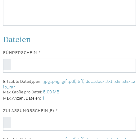
Dateien
FÜHRERSCHEIN *
.jpg,.png,.gif,.pdf,.tiff,.doc,.docx,.txt,.xls,.xlsx,.z
Erlaubte Dateitypen:
ip,.rar
5.00 MB
Max. Größe pro Datei:
1
Max. Anzahl Dateien:
ZULASSUNGSSCHEIN(E) *