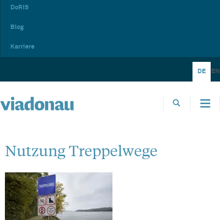
DoRIS
Blog
Karriere
DE
EN
Nutzung Treppelwege