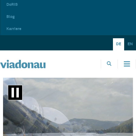
DoRIS
Blog
Karriere
DE
EN