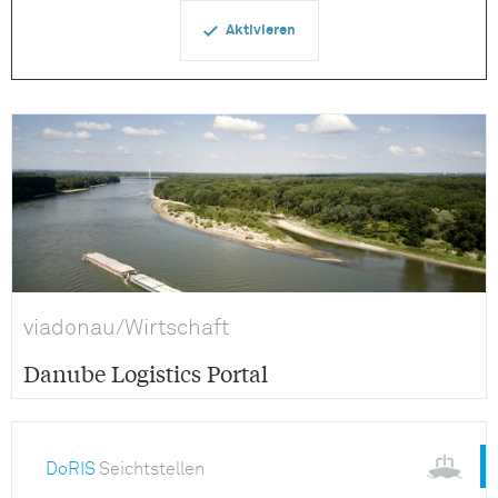
Aktivieren
viadonau/Wirtschaft
Danube Logistics Portal
DoRIS
Seichtstellen