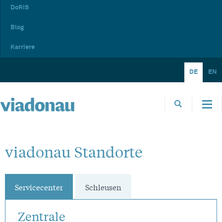
DoRIS
Blog
Karriere
DE
EN
viadonau Standorte
Servicecenter
Schleusen
Zentrale