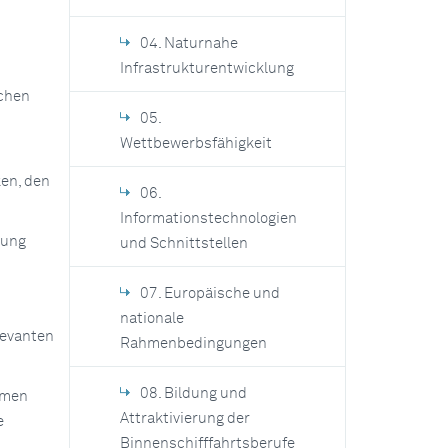
04. Naturnahe
Infrastrukturentwicklung
schen
05.
Wettbewerbsfähigkeit
en, den
06.
Informationstechnologien
rung
und Schnittstellen
07. Europäische und
nationale
levanten
Rahmenbedingungen
08. Bildung und
hmen
Attraktivierung der
e
Binnenschifffahrtsberufe