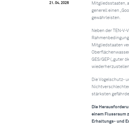
21. 04. 2026
Mitgliedsstaaten, 
generell einen „Go
gewährleisten.
Neben der TEN-V-V
Rahmenbedingungen 
Mitgliedstaaten ve
Oberflächenwasserk
GES/GEP („guter ök
wiederherzustellen
Die Vogelschutz- u
Nichtverschlechter
stärksten gefährde
Die Herausforderun
einem Flussraum zu
Erhaltungs- und 