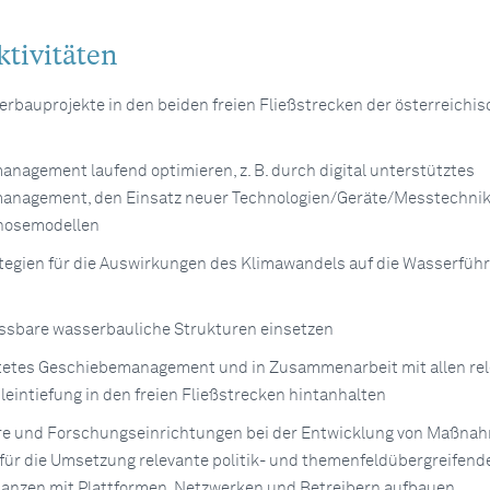
tivitäten
erbauprojekte in den beiden freien Fließstrecken der österreichi
agement laufend optimieren, z. B. durch digital unterstütztes
nagement, den Einsatz neuer Technologien/Geräte/Messtechnik
nosemodellen
egien für die Auswirkungen des Klimawandels auf die Wasserfüh
sbare wasserbauliche Strukturen einsetzen
htetes Geschiebemanagement und in Zusammenarbeit mit allen re
leintiefung in den freien Fließstrecken hintanhalten
re und Forschungseinrichtungen bei der Entwicklung von Maßna
für die Umsetzung relevante politik- und themenfeldübergreifend
lianzen mit Plattformen, Netzwerken und Betreibern aufbauen