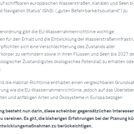
auf schiffbaren europäischen Wasserstraßen, Kanälen und Seen b
od Navigation Status“ (GNS) („guten Befahrbarkeitszustand") zu
erordnung gibt die EU-Wasserrahmenrichtlinie wichtige
für den Erhalt und die Entwicklung der Wasserstraßeninfrastruk
rpflichten sich eine Verschlechterung des Zustands aller
örper zu verhindern sowie in ihren Flüssen und Seen bis 2027 d
ologischer Zustand/gutes ökologisches Potenzial) zu erhalten ode
.
nd die Habitat-Richtlinie enthalten einen vergleichbaren Grundsat
ung wie die EU-Wasserrahmenrichtlinie, jedoch auf das Überlebe
ten und anfälligen Arten und Ökosysteme in Europa bezogen
g besteht nun darin, diese scheinbar gegensätzlichen Interessen
 vereinen. Es gilt, die bisherigen Erfahrungen bei der Planung kü
Entwicklungsmaßnahmen zu berücksichtigen.