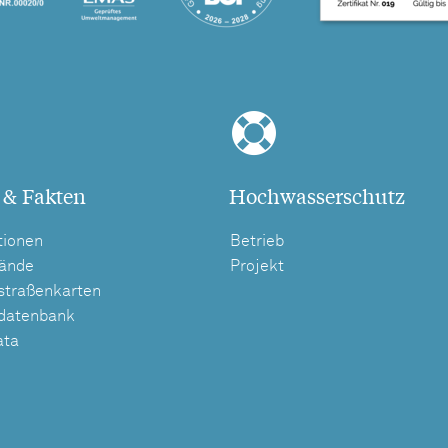
 & Fakten
Hochwasserschutz
tionen
Betrieb
tände
Projekt
straßenkarten
tdatenbank
ata