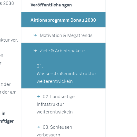
is 2030
Veröffentlichungen
Aktionsprogramm Donau 2030
Motivation & Megatrends
tur vor.
Ziele & Arbeitspakete
en
r
01.
Wasserstraßeninfrastruktur
weiterentwickeln
z der
n der am
02. Landseitige
Infrastruktur
weiterentwickeln
 in
nftiger
03. Schleusen
verbessern