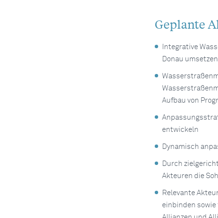
Geplante Ak
Integrative Wass
Donau umsetzen
Wasserstraßenman
Wasserstraßenma
Aufbau von Prog
Anpassungsstrat
entwickeln
Dynamisch anpas
Durch zielgeric
Akteuren die Soh
Relevante Akteu
einbinden sowie 
Allianzen und Al