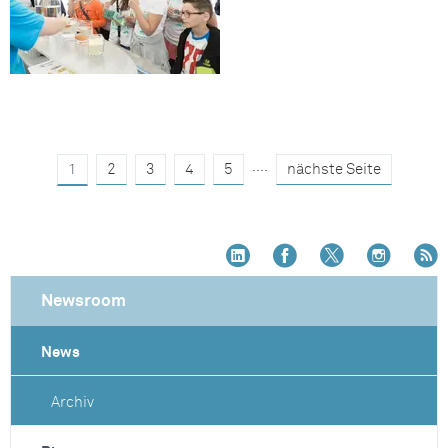
....
1
2
3
4
5
nächste Seite
Newsroom
News
Archiv