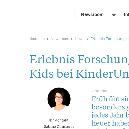
Newsroom
In
viadonau
Newsroom
News
Erlebnis Forschung – v
Erlebnis Forschun
Kids bei KinderUn
viadonau
Früh übt si
besonders g
jedes Jahr 
heuer habe
Ihr Kontakt
Sabine Gansterer