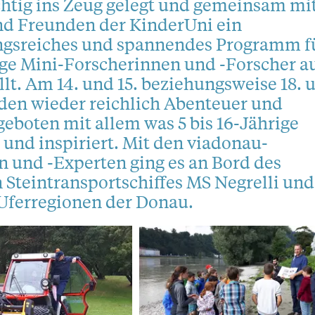
htig ins Zeug gelegt und gemeinsam mi
nd Freunden der KinderUni ein
gsreiches und spannendes Programm f
ge Mini-Forscherinnen und -Forscher au
llt. Am 14. und 15. beziehungsweise 18. 
rden wieder reichlich Abenteuer und
geboten mit allem was 5 bis 16-Jährige
t und inspiriert. Mit den viadonau-
 und -Experten ging es an Bord des
Steintransportschiffes MS Negrelli und
 Uferregionen der Donau.