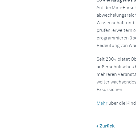
So vielfältig wie n
Auf die Mini-Forsc
abwechslungsreich
Wissenschaft und T
prüfen, erweitern 
programmieren über
Bedeutung von Was
Seit 2004 bietet O
außerschulisches B
mehreren Veransta
weiter wachsendes
Exkursionen.
Mehr
über die Kind
Zurück