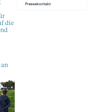
t
Pressekontakt
ür
f die
und
 an