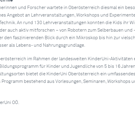
och nie
herinnen und Forscher wartete in Oberösterreich diesmal ein bes
es Angebot an Lehrveranstaltungen, Workshops und Experiment
echnik. An rund 130 Lehrveranstaltungen konnten die Kids ihr W
oder auch aktiv mitforschen – von Robotern zum Selberbauen und 
 den faszinierenden Blick durch ein Mikroskop bis hin zur vielsc
ser als Lebens- und Nahrungsgrundlage.
berösterreich im Rahmen der landesweiten KinderUni-Aktivitäten 
ildungsprogramm für Kinder und Jugendliche von 5 bis 16 Jahren
ltungsorten bietet die KinderUni Oberösterreich ein umfassende
 Programm bestehend aus Vorlesungen, Seminaren, Workshops u
erUni OÖ.