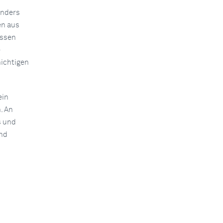
onders
en aus
issen
-
hichtigen
ein
. An
s und
nd