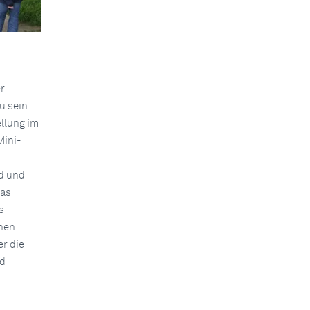
r
u sein
ellung im
Mini-
nd und
was
s
inen
r die
nd