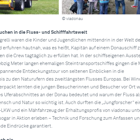
© viadonau
uchen in die Fluss- und Schifffahrtswelt
relli waren die Kinder und Jugendlichen mittendrin in der Welt de
d erfuhren hautnah, was es heißt, Kapitän auf einem Donauschiff z
 die Crew tagtäglich zu erfüllen hat. In der schiffseigenen Ausst
bzig Meter langen ehemaligen Steintransportschiffes gingen die 
spannende Entdeckungstour von seltenen Einblicken in die
bis zu den Naturufern des zweitlängsten Flusses Europas. Bei Wi
erpackt lernten die jungen Besucherinnen und Besucher vor Ort 
s Uferabschnittes an der Donau bedeutet und warum der Fluss al
sch und Natur so wichtig ist. Auch durften die „Jungforscher“ e
-LKW und ein Mähfahrzeug der Erhaltungsprofis von viadonau unte
ogar in Aktion erleben – Technik und Forschung zum Anfassen u
nde Eindrücke garantiert.