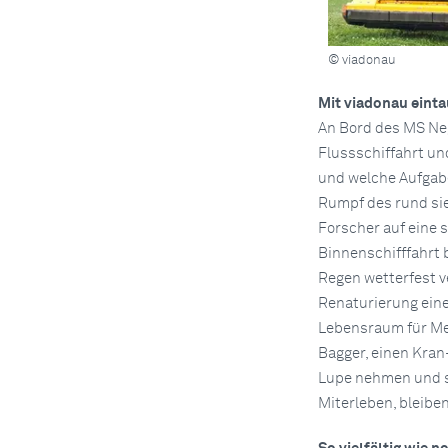
© viadonau
Mit viadonau einta
An Bord des MS Neg
Flussschiffahrt un
und welche Aufgaben
Rumpf des rund sie
Forscher auf eine 
Binnenschifffahrt 
Regen wetterfest v
Renaturierung eine
Lebensraum für Men
Bagger, einen Kran
Lupe nehmen und s
Miterleben, bleibe