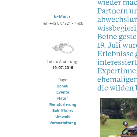
wieder mäc
Partnern u
E-Mail
abwechslun
Tel:
+43 5 04321 - 1405
wissbegieri
Beine geste
19. Juli wu
Erlebnisse 
interessier
Letzte Änderung:
Expertinnen
19. 07. 2016
ehemaligen 
Tags:
die wilden
Donau
Events
Natur
Renaturierung
Schifffahrt
Umwelt
Veranstaltung