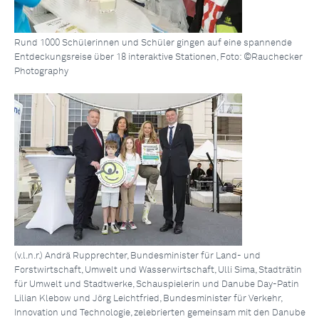
Rund 1000 Schülerinnen und Schüler gingen auf eine spannende
Entdeckungsreise über 18 interaktive Stationen, Foto: ©Rauchecker
Photography
(v.l.n.r.) Andrä Rupprechter, Bundesminister für Land- und
Forstwirtschaft, Umwelt und Wasserwirtschaft, Ulli Sima, Stadträtin
für Umwelt und Stadtwerke, Schauspielerin und Danube Day-Patin
Lilian Klebow und Jörg Leichtfried, Bundesminister für Verkehr,
Innovation und Technologie, zelebrierten gemeinsam mit den Danube