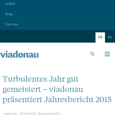
DoRIS
Blog
Karriere
DE
EN
Turbulentes Jahr gut
gemeistert – viadonau
präsentiert Jahresbericht 2015
viadonau, Wirtschaft, Donaulogistik