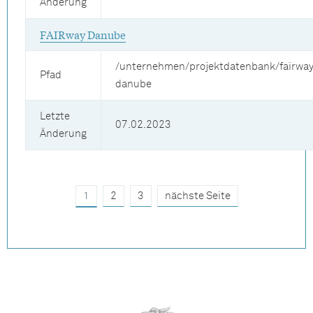
Änderung
FAIRway Danube
/unternehmen/projektdatenbank/fairway
Pfad
danube
Letzte
07.02.2023
Änderung
1
2
3
nächste Seite