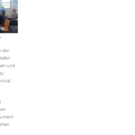
u
h der
Hafen
men und
zu
nical
s
ien
trument
 Wien