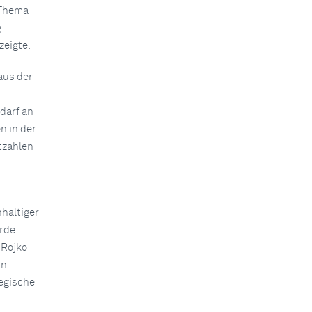
 Thema
g
zeigte.
aus der
darf an
n in der
tzahlen
haltiger
rde
 Rojko
in
tegische