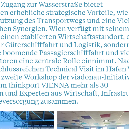
 Zugang zur Wasserstraße bietet
 erhebliche strategische Vorteile, wie
Nutzung des Transportwegs und eine Vie
chen Synergien. Wien verfügt mit seine
einen etablierten Wirtschaftsstandort, 
ür Güterschifffahrt und Logistik, sonder
e boomende Passagierschifffahrt und vi
toren eine zentrale Rolle einnimmt. Na
chlussreichen Technical Visit im Hafen
 zweite Workshop der viadonau-Initiati
 im thinkport VIENNA mehr als 30
 und Experten aus Wirtschaft, Infrastr
eversorgung zusammen.