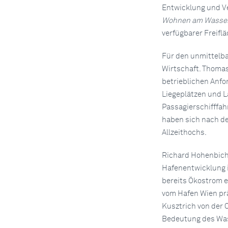
Entwicklung und V
Wohnen am Wasse
verfügbarer Freiflä
Für den unmittelb
Wirtschaft. Thomas 
betrieblichen Anf
Liegeplätzen und L
Passagierschifffah
haben sich nach de
Allzeithochs.
Richard Hohenbichl
Hafenentwicklung 
bereits Ökostrom e
vom Hafen Wien prä
Kusztrich von der 
Bedeutung des Was