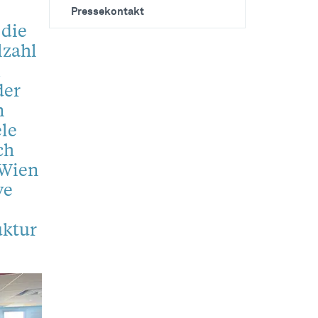
Pressekontakt
 die
lzahl
m
der
n
ele
ch
 Wien
ve
uktur