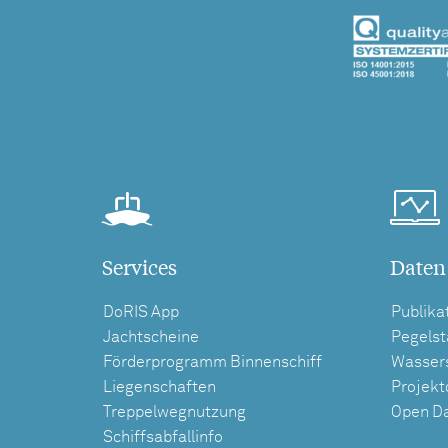
Services
Daten
DoRIS App
Publika
Jachtscheine
Pegels
Förderprogramm Binnenschiff
Wasser
Liegenschaften
Projek
Treppelwegnutzung
Open D
Schiffsabfallinfo