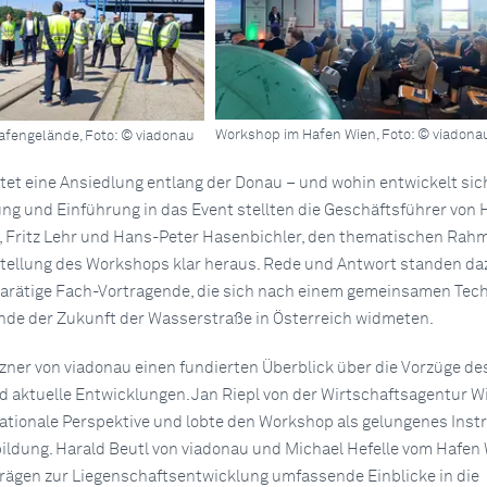
Workshop im Hafen Wien, Foto: © viadona
Hafengelände, Foto: © viadonau
etet eine Ansiedlung entlang der Donau – und wohin entwickelt sic
ung und Einführung in das Event stellten die Geschäftsführer von 
, Fritz Lehr und Hans-Peter Hasenbichler, den thematischen Rah
stellung des Workshops klar heraus. Rede und Antwort standen da
arätige Fach-Vortragende, die sich nach einem gemeinsamen Tech
nde der Zukunft der Wasserstraße in Österreich widmeten.
zner von viadonau einen fundierten Überblick über die Vorzüge de
aktuelle Entwicklungen. Jan Riepl von der Wirtschaftsagentur W
nationale Perspektive und lobte den Workshop als gelungenes Ins
ldung. Harald Beutl von viadonau und Michael Hefelle vom Hafen
trägen zur Liegenschaftsentwicklung umfassende Einblicke in die