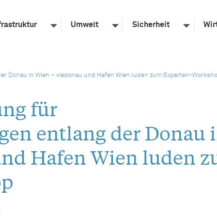
frastruktur
Umwelt
Sicherheit
Wir
der Donau in Wien – viadonau und Hafen Wien luden zum Experten-Worksh
ng für
gen entlang der Donau 
und Hafen Wien luden 
op
t