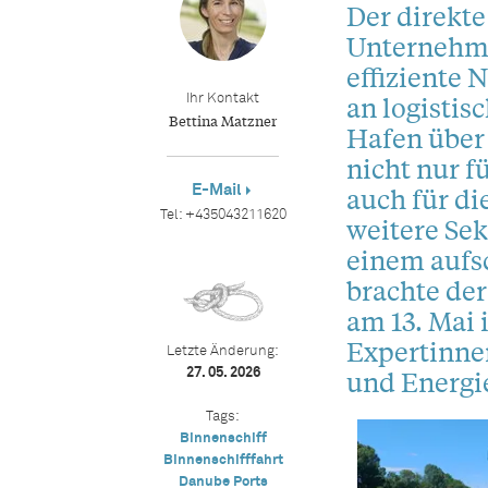
Der direkte
Unternehmen
effiziente 
an logistis
Ihr Kontakt
Bettina Matzner
Hafen über 
nicht nur f
E-Mail
auch für di
Tel:
+435043211620
weitere Sek
einem aufs
brachte der
am 13. Mai
Expertinnen
Letzte Änderung:
und Energi
27. 05. 2026
Tags:
Binnenschiff
Binnenschifffahrt
Danube Ports