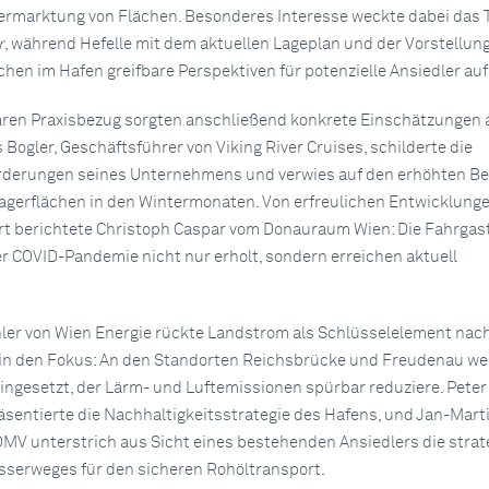
ermarktung von Flächen. Besonderes Interesse weckte dabei das
r
, während Hefelle mit dem aktuellen Lageplan und der Vorstellun
chen im Hafen greifbare Perspektiven für potenzielle Ansiedler auf
aren Praxisbezug sorgten anschließend konkrete Einschätzungen 
Bogler, Geschäftsführer von Viking River Cruises, schilderte die
orderungen seines Unternehmens und verwies auf den erhöhten Be
agerflächen in den Wintermonaten. Von erfreulichen Entwicklunge
rt berichtete Christoph Caspar vom Donauraum Wien: Die Fahrgas
r COVID-Pandemie nicht nur erholt, sondern erreichen aktuell
er von Wien Energie rückte Landstrom als Schlüsselelement nach
in den Fokus: An den Standorten Reichsbrücke und Freudenau we
ingesetzt, der Lärm- und Luftemissionen spürbar reduziere. Peter
sentierte die Nachhaltigkeitsstrategie des Hafens, und Jan-Mart
OMV unterstrich aus Sicht eines bestehenden Ansiedlers die stra
serweges für den sicheren Rohöltransport.