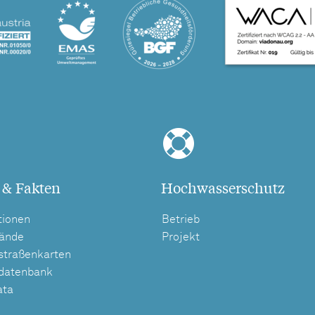
 & Fakten
Hochwasserschutz
tionen
Betrieb
tände
Projekt
straßenkarten
tdatenbank
ata