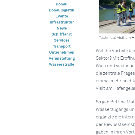
Donau
Donaulogistik
Events
Infrastruktur
News
Schifffahrt
Technical Visit am 
Services
Transport
Welche Vorteile bi
Unternehmen
Sektor? Mit Eröffn
Veranstaltung
Wasserstraße
Wien und viadonau
die zentrale Frage
einmal mehr hochk
Visit am Hafengelä
So gab Bettina Mat
Wasserzugangs und 
ergänzte die inter
der Bewusstseinsbi
gaben in ihren Vor