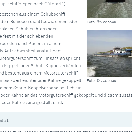
uptschiffstypen nach Güterart")
bestehen aus einem Schubschiff
s dem Schieben dient) sowie einem oder
Foto: © viadonau
bslosen Schubleichtern oder
e fest mit der schiebenden
erbunden sind. Kommt in einem
ls Antriebseinheit anstatt dem
Motorgüterschiff zum Einsatz, so spricht
n Koppel- oder Schub-Koppelverbänden.
d besteht aus einem Motorgüterschiff,
in bis zwei Leichter oder Kähne gekoppelt
Foto: © viadonau
 einem Schub-Koppelverband seitlich ein
r oder Kähne an das Motorgüterschiff gekoppelt und diesem zusätz
 oder Kähne vorangestellt sind
.
ahrt