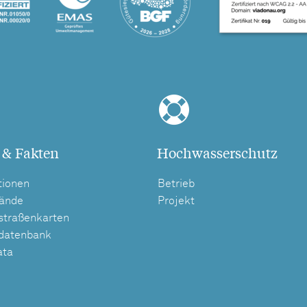
 & Fakten
Hochwasserschutz
tionen
Betrieb
tände
Projekt
straßenkarten
tdatenbank
ata