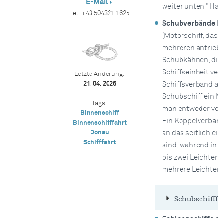
E-Mail
weiter unten "Ha
Tel:
+43 504321 1625
Schubverbände
(Motorschiff, da
mehreren antrie
Schubkähnen, di
Schiffseinheit v
Letzte Änderung:
21. 04. 2026
Schiffsverband a
Schubschiff ein 
Tags:
man entweder vo
Binnenschiff
Ein Koppelverban
Binnenschifffahrt
Donau
an das seitlich e
Schifffahrt
sind, während in
bis zwei Leichte
mehrere Leichter
Schubschifff