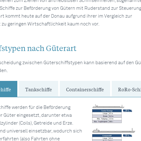
ienen zum Ziehen von antriebslosen Schiffseinheiten, sogenannt
chiffe zur Beförderung von Gütern mit Ruderstand zur Steuerung)
rt kommt heute auf der Donau aufgrund ihrer im Vergleich zur
 zu geringen Wirtschaftlichkeit kaum noch vor.
fstypen nach Güterart
scheidung zwischen Güterschiffstypen kann basierend auf den Gü
den.
hiffe
Tankschiffe
Containerschiffe
RoRo-Schi
hiffe werden für die Beförderung
r Güter eingesetzt, darunter etwa
zylinder (Coils), Getreide und Erze.
ind universell einsetzbar, wodurch sich
erfahrten (also Fahrten ohne