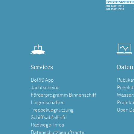
Services
Daten
DoRIS App
Publika
Jachtscheine
Pegels
Förderprogramm Binnenschiff
Wasser
Liegenschaften
Projek
Treppelwegnutzung
Open D
Schiffsabfallinfo
Radwege-Infos
Datenschutzbeauftragte