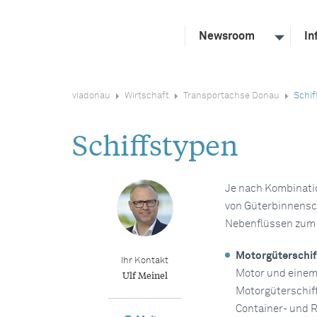
Newsroom
In
viadonau
Wirtschaft
Transportachse Donau
Schif
Schiffstypen
Je nach Kombinatio
von Güterbinnensch
Nebenflüssen zum
Motorgüterschif
Ihr Kontakt
Ulf Meinel
Motor und einem
Motorgüterschiff
Container- und R