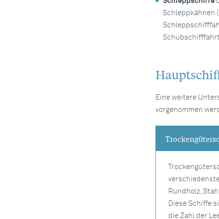
Schleppschiffe
d
Schleppkähnen (S
Schleppschifffah
Schubschifffahrt
Hauptschif
Eine weitere Unter
vorgenommen wer
Trockengütersc
Trockengütersc
verschiedenste
Rundholz, Stahl
Diese Schiffe s
die Zahl der Le