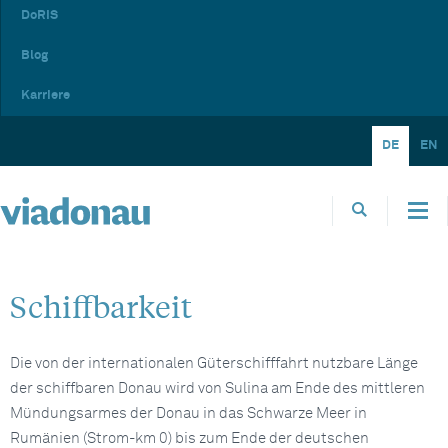
DoRIS
Blog
Karriere
DE
EN
Schiffbarkeit
Die von der internationalen Güterschifffahrt nutzbare Länge
der schiffbaren Donau wird von Sulina am Ende des mittleren
Mündungsarmes der Donau in das Schwarze Meer in
Rumänien (Strom-km 0) bis zum Ende der deutschen