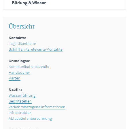
Bildung & Wissen
Übersicht
Kontakte:
Logistikanbieter
Schifffahrtsrelevante Kontakte
Grundlagen:
Kommunikationskanäle
Handbücher
Karten
Nautik:
Wasserführung
Seichtstellen
Verkehrsbezogene Informationen
Infrastruktur
Abladetiefenberechnung