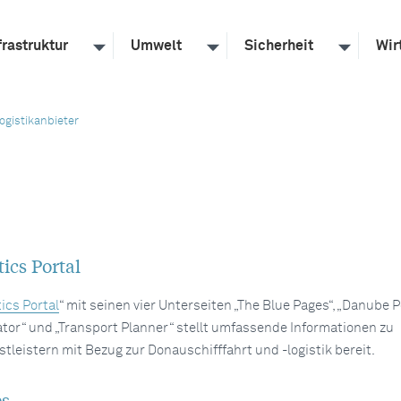
frastruktur
Umwelt
Sicherheit
Wir
ogistikanbieter
ics Portal
ics Portal
“ mit seinen vier Unterseiten „The Blue Pages“, „Danube Po
lator“ und „Transport Planner“ stellt umfassende Informationen zu
tleistern mit Bezug zur Donauschifffahrt und -logistik bereit.
es