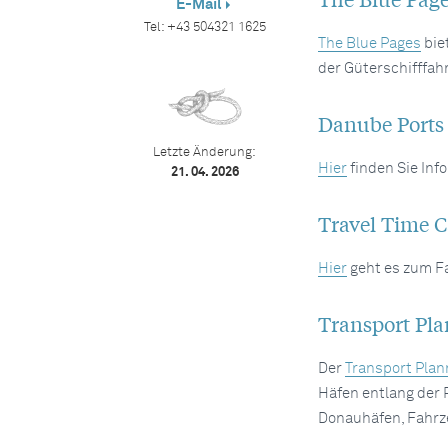
E-Mail
Tel:
+43 504321 1625
The Blue Pages
bie
der Güterschifffah
Danube Ports
Letzte Änderung:
Hier
finden Sie Inf
21. 04. 2026
Travel Time C
Hier
geht es zum F
Transport Pla
Der
Transport Plan
Häfen entlang der
Donauhäfen, Fahrze