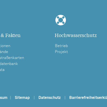
 & Fakten
Hochwasserschutz
tionen
Betrieb
tände
Projekt
straßenkarten
tdatenbank
ata
ssum
|
Sitemap
|
Datenschutz
|
Barrierefreiheitserkl