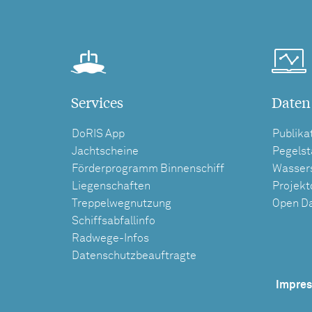
Services
Daten
DoRIS App
Publika
Jachtscheine
Pegels
Förderprogramm Binnenschiff
Wasser
Liegenschaften
Projek
Treppelwegnutzung
Open D
Schiffsabfallinfo
Radwege-Infos
Datenschutzbeauftragte
Impre