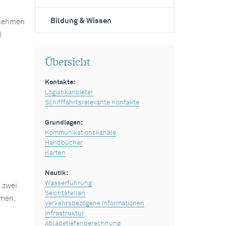
Bildung & Wissen
rnehmen
)
Übersicht
Kontakte:
Logistikanbieter
Schifffahrtsrelevante Kontakte
Grundlagen:
Kommunikationskanäle
Handbücher
Karten
Nautik:
Wasserführung
 zwei
Seichtstellen
hmen,
Verkehrsbezogene Informationen
Infrastruktur
Abladetiefenberechnung