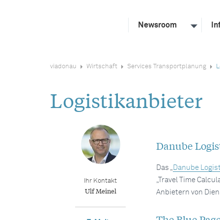
Newsroom
In
viadonau
Wirtschaft
Services Transportplanung
L
Logistikanbieter
Danube Logist
Das „
Danube Logist
„Travel Time Calcu
Ihr Kontakt
Ulf Meinel
Anbietern von Diens
The Blue Pag