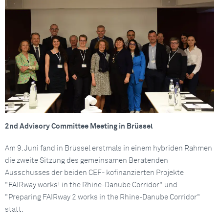
2nd Advisory Committee Meeting in Brüssel
Am 9. Juni fand in Brüssel erstmals in einem hybriden Rahmen
die zweite Sitzung des gemeinsamen Beratenden
Ausschusses der beiden CEF- kofinanzierten Projekte
"FAIRway works! in the Rhine-Danube Corridor" und
"Preparing FAIRway 2 works in the Rhine-Danube Corridor"
statt.