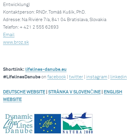
Entwicklung)
Kontaktperson: RNDr. Tomáš Kušík, PhD.
Adresse: Na Riviére 7/a, 841 04 Bratislava, Slovakia
Telefon: + 421 2 555 62693
Email
www.broz.sk
Shortlink:
lifelines-danube.eu
#LifelinesDanube
on
facebook
|
twitter
|
instagram
|
linkedin
DEUTSCHE WEBSITE
|
STRÁNKA V SLOVENČINE
|
ENGLISH
WEBSITE