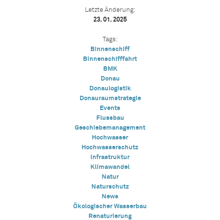
Letzte Änderung:
23. 01. 2025
Tags:
Binnenschiff
Binnenschifffahrt
BMK
Donau
Donaulogistik
Donauraumstrategie
Events
Flussbau
Geschiebemanagement
Hochwasser
Hochwasserschutz
Infrastruktur
Klimawandel
Natur
Naturschutz
News
Ökologischer Wasserbau
Renaturierung