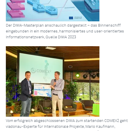
Der DIWA-Masterplan anschaulich dargestellt – das Binnenschiff
eingebunden in ein modernes, harmonisiertes und user-orientiertes
Informationsnetzwerk, Quelle DIWA 2023
Vom erfolgreich abgeschlossenen DIWA zum startenden COMEX2 geht
viadonau-Experte für Internationale Projekte, Mario Kaufmann,