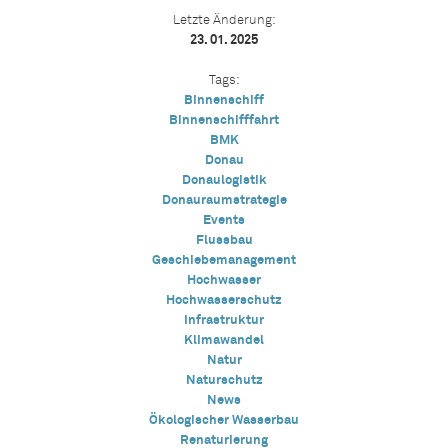
Letzte Änderung:
23. 01. 2025
Tags:
Binnenschiff
Binnenschifffahrt
BMK
Donau
Donaulogistik
Donauraumstrategie
Events
Flussbau
Geschiebemanagement
Hochwasser
Hochwasserschutz
Infrastruktur
Klimawandel
Natur
Naturschutz
News
Ökologischer Wasserbau
Renaturierung