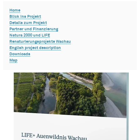
Home
Blick ins Projekt
Details zum Projekt
Partner und Finanzierung
Natura 2000 und LIFE
Renaturierungsprojekte Wachau
English project description
Downloads
Map