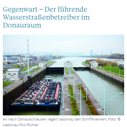
Gegenwart – Der führende
Wasserstraßenbetreiber im
Donauraum
An neun Donauschleusen regelt viadonau den Schiffsverkehr, Foto: ©
viadonau/Pilo Pichler