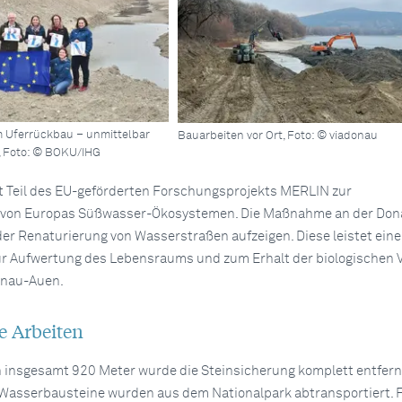
m Uferrückbau – unmittelbar
Bauarbeiten vor Ort, Foto: © viadonau
, Foto: © BOKU/IHG
t Teil des EU-geförderten Forschungsprojekts MERLIN zur
 von Europas Süßwasser-Ökosystemen. Die Maßnahme an der Dona
der Renaturierung von Wasserstraßen aufzeigen. Diese leistet ein
ur Aufwertung des Lebensraums und zum Erhalt der biologischen Vi
onau-Auen.
e Arbeiten
n insgesamt 920 Meter wurde die Steinsicherung komplett entfern
Wasserbausteine wurden aus dem Nationalpark abtransportiert. F