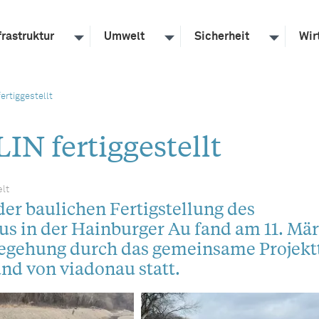
frastruktur
Umwelt
Sicherheit
Wir
rtiggestellt
N fertiggestellt
lt
der baulichen Fertigstellung des
s in der Hainburger Au fand am 11. Mär
Begehung durch das gemeinsame Projek
nd von viadonau statt.