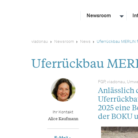
Newsroom
In
viadonau
Newsroom
News
Uferrückbau MERLIN fe
Uferrückbau MERLI
FGP, viadonau, Umwe
Anlässlich 
Uferrückbau
2025 eine 
Ihr Kontakt
der BOKU u
Alice Kaufmann