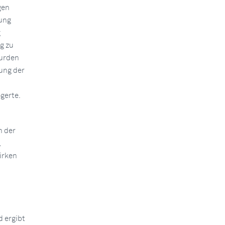
gen
lung
g
g zu
wurden
ung der
gerte.
n der
,
irken
 ergibt