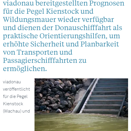
viadonau bereitgestellten Prognosen
für die Pegel Kienstock und
Wildungsmauer wieder verfügbar
und dienen der Donauschifffahrt als
praktische Orientierungshilfen, um
erhöhte Sicherheit und Planbarkeit
von Transporten und
Passagierschifffahrten zu
ermöglichen.
viadonau
veröffentlicht
für die Pegel
Kienstock
(Wachau) und