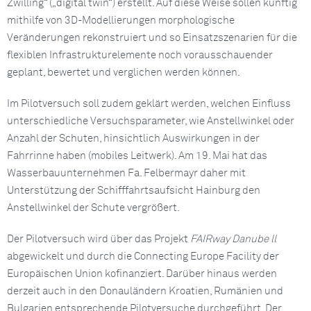
Zwilling“ („digital twin“) erstellt. Auf diese Weise sollen künftig
mithilfe von 3D-Modellierungen morphologische
Veränderungen rekonstruiert und so Einsatzszenarien für die
flexiblen Infrastrukturelemente noch vorausschauender
geplant, bewertet und verglichen werden können.
Im Pilotversuch soll zudem geklärt werden, welchen Einfluss
unterschiedliche Versuchsparameter, wie Anstellwinkel oder
Anzahl der Schuten, hinsichtlich Auswirkungen in der
Fahrrinne haben (mobiles Leitwerk). Am 19. Mai hat das
Wasserbauunternehmen Fa. Felbermayr daher mit
Unterstützung der Schifffahrtsaufsicht Hainburg den
Anstellwinkel der Schute vergrößert.
Der Pilotversuch wird über das Projekt
FAIRway Danube ll
abgewickelt und durch die Connecting Europe Facility der
Europäischen Union kofinanziert. Darüber hinaus werden
derzeit auch in den Donauländern Kroatien, Rumänien und
Bulgarien entsprechende Pilotversuche durchgeführt. Der