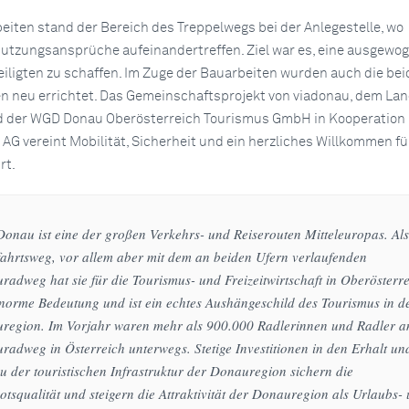
eiten stand der Bereich des Treppelwegs bei der Anlegestelle, wo
utzungsansprüche aufeinandertreffen. Ziel war es, eine ausgewo
teiligten zu schaffen. Im Zuge der Bauarbeiten wurden auch die be
en neu errichtet. Das Gemeinschaftsprojekt von viadonau, dem La
d der WGD Donau Oberösterreich Tourismus GmbH in Kooperation 
 AG vereint Mobilität, Sicherheit und ein herzliches Willkommen fü
rt.
onau ist eine der großen Verkehrs- und Reiserouten Mitteleuropas. Als
fahrtsweg, vor allem aber mit dem an beiden Ufern verlaufenden
adweg hat sie für die Tourismus- und Freizeitwirtschaft in Oberösterr
norme Bedeutung und ist ein echtes Aushängeschild des Tourismus in d
region. Im Vorjahr waren mehr als 900.000 Radlerinnen und Radler 
adweg in Österreich unterwegs. Stetige Investitionen in den Erhalt un
 der touristischen Infrastruktur der Donauregion sichern die
tsqualität und steigern die Attraktivität der Donauregion als Urlaubs-