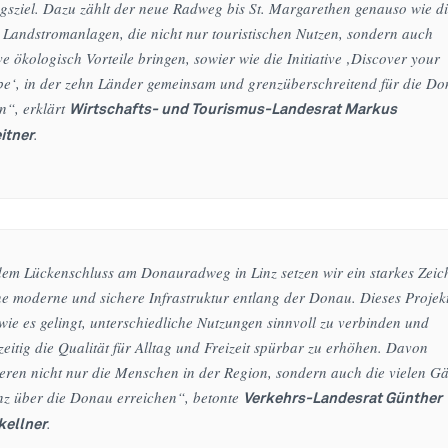
gsziel. Dazu zählt der neue Radweg bis St. Margarethen genauso wie d
Landstromanlagen, die nicht nur touristischen Nutzen, sondern auch
e ökologisch Vorteile bringen, sowier wie die Initiative ‚Discover your
e‘, in der zehn Länder gemeinsam und grenzüberschreitend für die D
n“, erklärt
Wirtschafts- und Tourismus-Landesrat Markus
.
itner
dem Lückenschluss am Donauradweg in Linz setzen wir ein starkes Zeic
ne moderne und sichere Infrastruktur entlang der Donau. Dieses Projek
 wie es gelingt, unterschiedliche Nutzungen sinnvoll zu verbinden und
zeitig die Qualität für Alltag und Freizeit spürbar zu erhöhen. Davon
ieren nicht nur die Menschen in der Region, sondern auch die vielen Gä
nz über die Donau erreichen“, betonte
Verkehrs-Landesrat Günther
.
kellner