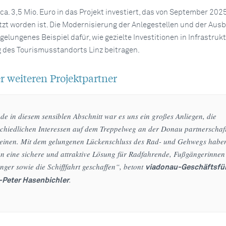
a. 3,5 Mio. Euro in das Projekt investiert, das von September 2025
zt worden ist. Die Modernisierung der Anlegestellen und der Aus
elungenes Beispiel dafür, wie gezielte Investitionen in Infrastruk
g des Tourismusstandorts Linz beitragen.
r weiteren Projektpartner
e in diesem sensiblen Abschnitt war es uns ein großes Anliegen, die
schiedlichen Interessen auf dem Treppelweg an der Donau partnerschaft
reinen. Mit dem gelungenen Lückenschluss des Rad- und Gehwegs habe
un eine sichere und attraktive Lösung für Radfahrende, Fußgängerinnen
ger sowie die Schifffahrt geschaffen“, betont
viadonau-Geschäftsfü
.
Peter Hasenbichler