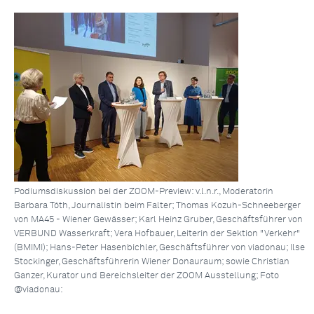
Podiumsdiskussion bei der ZOOM-Preview: v.l.n.r., Moderatorin
Barbara Tóth, Journalistin beim Falter; Thomas Kozuh-Schneeberger
von MA45 - Wiener Gewässer; Karl Heinz Gruber, Geschäftsführer von
VERBUND Wasserkraft; Vera Hofbauer, Leiterin der Sektion "Verkehr"
(BMIMI); Hans-Peter Hasenbichler, Geschäftsführer von viadonau; Ilse
Stockinger, Geschäftsführerin Wiener Donauraum; sowie Christian
Ganzer, Kurator und Bereichsleiter der ZOOM Ausstellung; Foto
@viadonau: