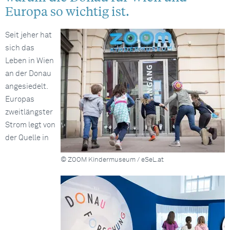
Europa so wichtig ist.
Seit jeher hat
sich das
Leben in Wien
an der Donau
angesiedelt.
Europas
zweitlängster
Strom legt von
der Quelle in
© ZOOM Kindermuseum / eSeL.at