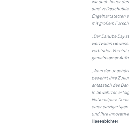
wir auch heuer den
sind Volksschulkla
Engelhartstetten 
mit großem Forsche
„Der Danube Day st
wertvollen Gewässe
verbindet. Vereint 
gemeinsamer Auftr
„Wem der unschätzb
bewahrt ihre Zukun
anlässlich des Dan
In bewährter, erfo
Nationalpark Donau-
einer einzigartige
und ihre innovativ
Hasenbichler
.