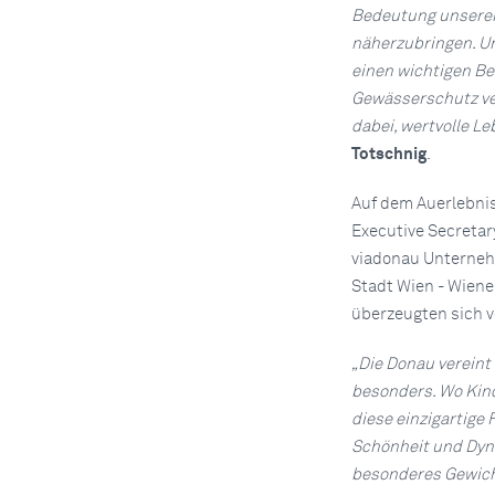
Bedeutung unserer 
näherzubringen. U
einen wichtigen Be
Gewässerschutz ver
dabei, wertvolle L
Totschnig
.
Auf dem Auerlebni
Executive Secretary
viadonau Unterne
Stadt Wien - Wiene
überzeugten sich v
„Die Donau verein
besonders. Wo Kind
diese einzigartige
Schönheit und Dyna
besonderes Gewicht