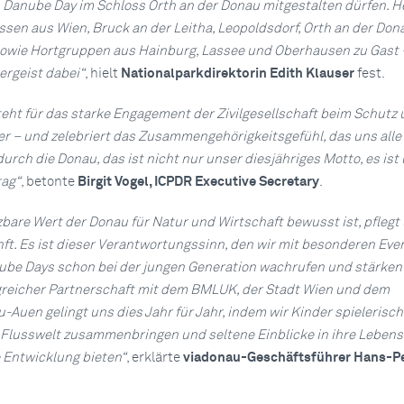
 Danube Day im Schloss Orth an der Donau mitgestalten dürfen. H
ssen aus Wien, Bruck an der Leitha, Leopoldsdorf, Orth an der Don
sowie Hortgruppen aus Hainburg, Lassee und Oberhausen zu Gast 
rgeist dabei“
, hielt
Nationalparkdirektorin Edith Klauser
fest.
eht für das starke Engagement der Zivilgesellschaft beim Schutz 
r – und zelebriert das Zusammengehörigkeitsgefühl, das uns alle
durch die Donau, das ist nicht nur unser diesjähriges Motto, es ist
ag“
, betonte
Birgit Vogel, ICPDR Executive Secretary
.
are Wert der Donau für Natur und Wirtschaft bewusst ist, pflegt
ft. Es ist dieser Verantwortungssinn, den wir mit besonderen Eve
ube Days schon bei der jungen Generation wachrufen und stärken 
lgreicher Partnerschaft mit dem BMLUK, der Stadt Wien und dem
Auen gelingt uns dies Jahr für Jahr, indem wir Kinder spielerisch
n Flusswelt zusammenbringen und seltene Einblicke in ihre Leben
e Entwicklung bieten“
, erklärte
viadonau-Geschäftsführer Hans-P