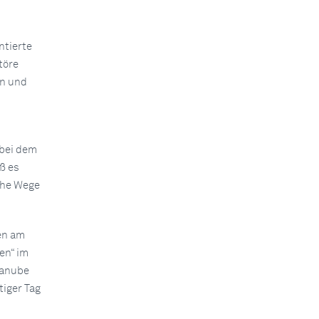
ntierte
töre
en und
bei dem
ß es
che Wege
en am
en“ im
Danube
tiger Tag