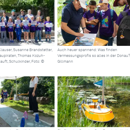
h Klauser, Susanne Brandstetter,
Auch heuer spannend: Was finden
onaupiraten, Thomas Kozuh-
Vermessungsprofis so alles in der Donau?
auft, Schulkinder, Foto: ©
Gillmann