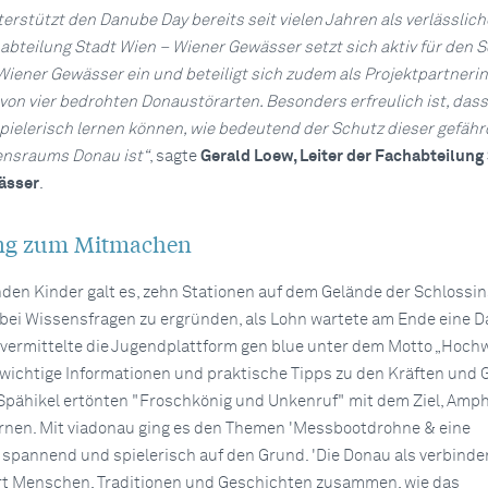
erstützt den Danube Day bereits seit vielen Jahren als verlässlich
habteilung Stadt Wien – Wiener Gewässer setzt sich aktiv für den 
 Wiener Gewässer ein und beteiligt sich zudem als Projektpartneri
 von vier bedrohten Donaustörarten. Besonders erfreulich ist, das
ielerisch lernen können, wie bedeutend der Schutz dieser gefäh
ensraums Donau ist“
, sagte
Gerald Loew, Leiter der Fachabteilung
ässer
.
ng zum Mitmachen
nden Kinder galt es, zehn Stationen auf dem Gelände der Schlossin
bei Wissensfragen zu ergründen, als Lohn wartete am Ende eine 
 vermittelte die Jugendplattform gen blue unter dem Motto „Hoch
 wichtige Informationen und praktische Tipps zu den Kräften und 
Spähikel ertönten "Froschkönig und Unkenruf" mit dem Ziel, Amph
rnen. Mit viadonau ging es den Themen 'Messbootdrohne & eine
' spannend und spielerisch auf den Grund. 'Die Donau als verbind
rt Menschen, Traditionen und Geschichten zusammen, wie das