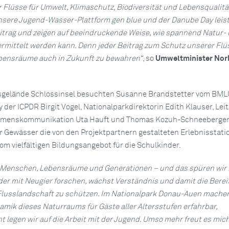
Flüsse für Umwelt, Klimaschutz, Biodiversität und Lebensqualitä
nsere Jugend-Wasser-Plattform gen blue und der Danube Day leis
itrag und zeigen auf beeindruckende Weise, wie spannend Natur-
mittelt werden kann. Denn jeder Beitrag zum Schutz unserer Flüs
ebensräume auch in Zukunft zu bewahren“
, so
Umweltminister Nor
sgelände Schlossinsel besuchten Susanne Brandstetter vom BML
 der ICPDR Birgit Vogel, Nationalparkdirektorin Edith Klauser, Leit
hmenskommunikation Uta Hauft und Thomas Kozuh-Schneeberger
r Gewässer die von den Projektpartnern gestalteten Erlebnisstat
om vielfältigen Bildungsangebot für die Schulkinder.
t Menschen, Lebensräume und Generationen – und das spüren wir
er mit Neugier forschen, wächst Verständnis und damit die Berei
 Flusslandschaft zu schützen. Im Nationalpark Donau-Auen machen
mik dieses Naturraums für Gäste aller Altersstufen erfahrbar,
 legen wir auf die Arbeit mit der Jugend. Umso mehr freut es mich