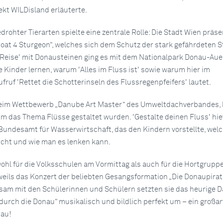
ekt WILDisland erläuterte.
rohter Tierarten spielte eine zentrale Rolle: Die Stadt Wien präse
Boat 4 Sturgeon“, welches sich dem Schutz der stark gefährdeten S
 Reise' mit Donausteinen ging es mit dem Nationalpark Donau-Au
 Kinder lernen, warum 'Alles im Fluss ist' sowie warum hier im
fruf 'Rettet die Schotterinseln des Flussregenpfeifers' lautet.
beim Wettbewerb „Danube Art Master“ des Umweltdachverbandes, 
 das Thema Flüsse gestaltet wurden. 'Gestalte deinen Fluss' hie
 Bundesamt für Wasserwirtschaft, das den Kindern vorstellte, wel
cht und wie man es lenken kann.
hl für die Volksschulen am Vormittag als auch für die Hortgrupp
eils das Konzert der beliebten Gesangsformation „Die Donaupirat
sam mit den Schülerinnen und Schülern setzten sie das heurige 
durch die Donau“ musikalisch und bildlich perfekt um – ein großar
nau!