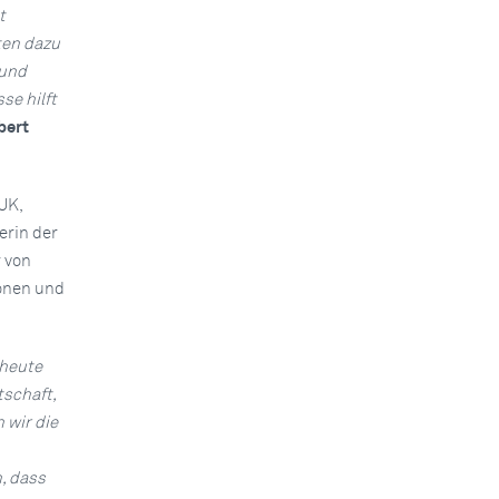
t
ten dazu
 und
se hilft
bert
UK,
erin der
 von
ionen und
 heute
tschaft,
 wir die
, dass