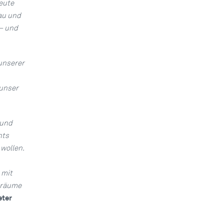
eute
au und
– und
unserer
 unser
 und
nts
wollen.
 mit
sräume
eter