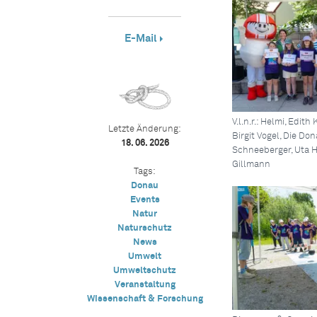
E-Mail
V.l.n.r.: Helmi, Edit
Letzte Änderung:
Birgit Vogel, Die D
18. 06. 2026
Schneeberger, Uta H
Gillmann
Tags:
Donau
Events
Natur
Naturschutz
News
Umwelt
Umweltschutz
Veranstaltung
Wissenschaft & Forschung