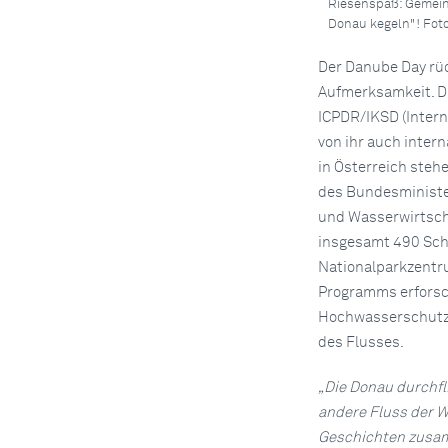
Riesenspaß: Gemein
Donau kegeln"! Foto
Der Danube Day rüc
Aufmerksamkeit. Di
ICPDR/IKSD (Intern
von ihr auch intern
in Österreich steh
des Bundesministe
und Wasserwirtscha
insgesamt 490 Sch
Nationalparkzentr
Programms erforsc
Hochwasserschutz u
des Flusses.
„Die Donau durchfl
andere Fluss der W
Geschichten zusamm