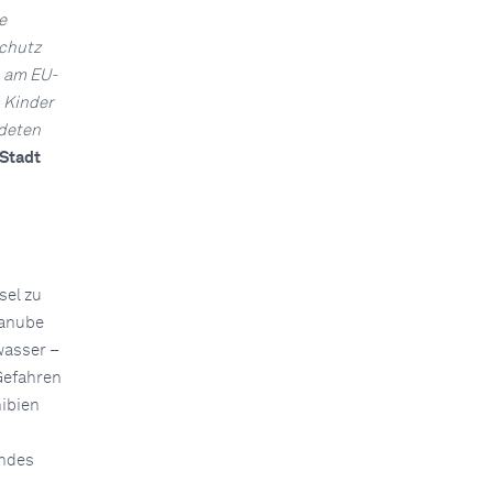
e
Schutz
n am EU-
s Kinder
rdeten
 Stadt
sel zu
Danube
wasser –
Gefahren
ibien
endes