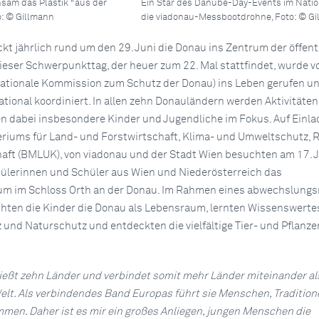
sam das Plastik "aus der
Ein Star des Danube-Day-Events im Natio
: © Gillmann
die viadonau-Messbootdrohne, Foto: © G
kt jährlich rund um den 29. Juni die Donau ins Zentrum der öffent
eser Schwerpunkttag, der heuer zum 22. Mal stattfindet, wurde v
ationale Kommission zum Schutz der Donau) ins Leben gerufen un
ational koordiniert. In allen zehn Donauländern werden Aktivitäten
en dabei insbesondere Kinder und Jugendliche im Fokus. Auf Einl
riums für Land- und Forstwirtschaft, Klima- und Umweltschutz, 
ft (BMLUK), von viadonau und der Stadt Wien besuchten am 17. J
ülerinnen und Schüler aus Wien und Niederösterreich das
um im Schloss Orth an der Donau. Im Rahmen eines abwechslungs
hten die Kinder die Donau als Lebensraum, lernten Wissenswerte
nd Naturschutz und entdeckten die vielfältige Tier- und Pflanze
ießt zehn Länder und verbindet somit mehr Länder miteinander al
elt. Als verbindendes Band Europas führt sie Menschen, Traditio
en. Daher ist es mir ein großes Anliegen, jungen Menschen die