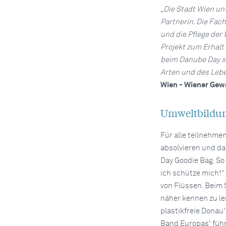
„Die Stadt Wien unt
Partnerin. Die Fac
und die Pflege der
Projekt zum Erhalt
beim Danube Day sp
Arten und des Leb
Wien - Wiener Gew
Umweltbildu
Für alle teilnehme
absolvieren und da
Day Goodie Bag. So
ich schütze mich!“
von Flüssen. Beim 
näher kennen zu le
plastikfreie Donau
Band Europas' füh