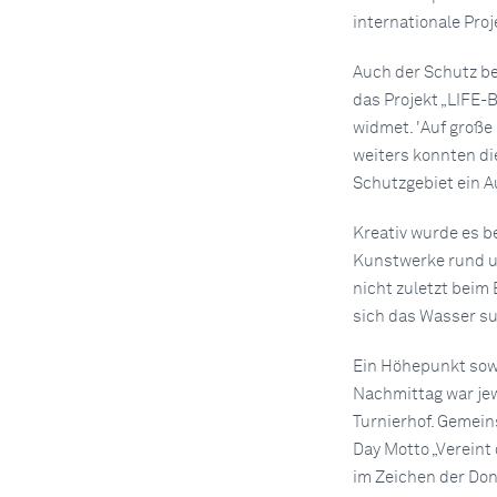
internationale Proj
Auch der Schutz bed
das Projekt „LIFE-
widmet. 'Auf große
weiters konnten die
Schutzgebiet ein Au
Kreativ wurde es 
Kunstwerke rund um
nicht zuletzt beim
sich das Wasser su
Ein Höhepunkt sowo
Nachmittag war jew
Turnierhof. Gemein
Day Motto „Vereint 
im Zeichen der Do