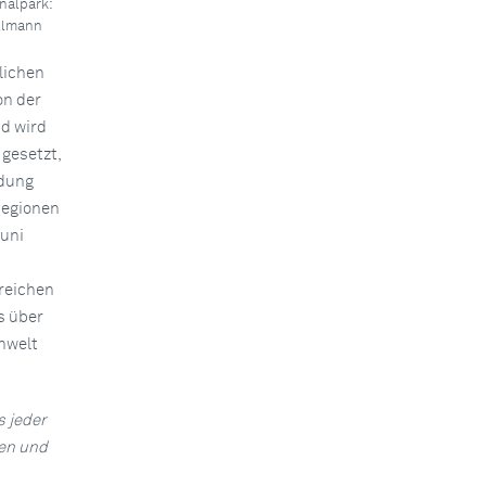
nalpark:
illmann
lichen
on der
d wird
 gesetzt,
adung
Regionen
uni
reichen
s über
nwelt
s jeder
nen und