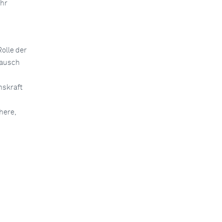
ihr
olle der
tausch
nskraft
here,