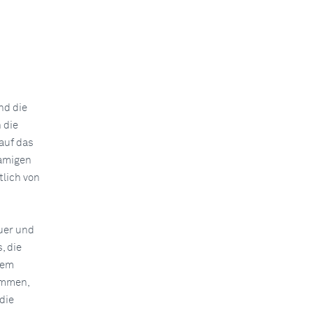
nd die
 die
auf das
namigen
tlich von
uer und
, die
dem
ommen,
die