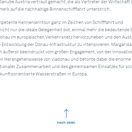
 Danube Austria vertraut gemacht, die als Vertreter der Wirtschaft 
rk auf die nachhaltige Binnenschifffahrt unterstrich.
petente Kennenlerntour ganz im Zeichen von Schifffahrt und
nicht nur die ideale Gelegenheit bot, einmal mehr die bedeutende R
Donau im europäischen Verkehrsnetz hervorzuheben und den Aus
e Entwicklung der Donau-Infrastruktur zu intensivieren. Margarida
h äußerst beeindruckt vom großen Engagement, von der Innovatio
en Herangehensweise von viadonau und betonte dabei die enorme
tionaler Zusammenarbeit und des gemeinsamen Einsatzes für sic
kunftsorientierte Wasserstraßen in Europa.
nach oben