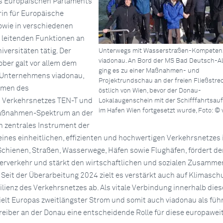
es Europäischen Parlaments
in für Europäische
owie in verschiedenen
leitenden Funktionen an
versitäten tätig. Der
Unterwegs mit Wasserstraßen-Kompeten
viadonau. An Bord der MS Bad Deutsch-A
ber galt vor allem dem
ging es zu einer Maßnahmen- und
Unternehmens viadonau,
Projektrundschau an der freien Fließstre
hmen des
östlich von Wien, bevor der Donau-
 Verkehrsnetzes TEN-T und
Lokalaugenschein mit der Schifffahrtsau
im Hafen Wien fortgesetzt wurde, Foto: ©
Maßnahmen-Spektrum an der
in zentrales Instrument der
eines einheitlichen, effizienten und hochwertigen Verkehrsnetzes 
Schienen, Straßen, Wasserwege, Häfen sowie Flughäfen, fördert de
erverkehr und stärkt den wirtschaftlichen und sozialen Zusamme
 Seit der Überarbeitung 2024 zielt es verstärkt auch auf Klimaschu
ilienz des Verkehrsnetzes ab. Als vitale Verbindung innerhalb dies
elt Europas zweitlängster Strom und somit auch viadonau als füh
iber an der Donau eine entscheidende Rolle für diese europawei