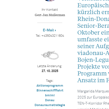
Europäisch
kürzlich er
Ihr Kontakt
Gert-Jan Muilerman
Rhein-Dona
Senior-Bera
E-Mail
Oktober ei
Tel:
+435043211604
umfasste e
seiner Aufg
viadonau-Ar
Bojen-Legu
Projekte v
Letzte Änderung:
Programm w
27. 10. 2025
Ansatz im 
Tags:
Aktionsprogramm
Binnenschifffahrt
Margarida Marque
bmimi
2025 zur Europäisc
Donau
TEN-T-Korridor Rh
Donauraumstrategie