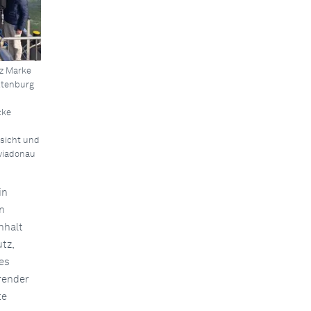
z Marke
ltenburg
cke
fsicht und
 viadonau
in
n
nhalt
tz,
es
render
te