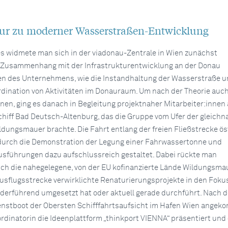
ur zu moderner Wasserstraßen-Entwicklung
s widmete man sich in der viadonau-Zentrale in Wien zunächst
 Zusammenhang mit der Infrastrukturentwicklung an der Donau
n des Unternehmens, wie die Instandhaltung der Wasserstraße u
rdination von Aktivitäten im Donauraum. Um nach der Theorie auch
nen, ging es danach in Begleitung projektnaher Mitarbeiter:innen 
hiff Bad Deutsch-Altenburg, das die Gruppe vom Ufer der gleich
ldungsmauer brachte. Die Fahrt entlang der freien Fließstrecke ös
durch die Demonstration der Legung einer Fahrwassertonne und
sführungen dazu aufschlussreich gestaltet. Dabei rückte man
 auch die nahegelegene, von der EU kofinanzierte Lände Wildungsma
Ausflugsstrecke verwirklichte Renaturierungsprojekte in den Fokus
ederführend umgesetzt hat oder aktuell gerade durchführt. Nach 
enstboot der Obersten Schifffahrtsaufsicht im Hafen Wien angek
dinatorin die Ideenplattform „thinkport VIENNA“ präsentiert und 