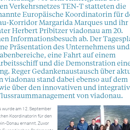
en Verkehrsnetzes TEN-T statteten die
nannte Europäische Koordinatorin für 
u-Korridor Margarida Marques und ihr
ter Herbert Pribitzer viadonau am 20.
nen Informationsbesuch ab. Der Tagespl
ine Präsentation des Unternehmens und
abenbereiche, eine Fahrt auf einem
beitsschiff und die Demonstration ein
ng. Reger Gedankenaustausch über aktu
on viadonau stand dabei ebenso auf dem
ie über den innovativen und integrati
Flussraummanagement von viadonau.
s wurde am 12. September
hen Koordinatorin für den
ein-Donau ernannt. Zuvor