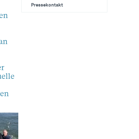
Pressekontakt
den
an
er
elle
ven