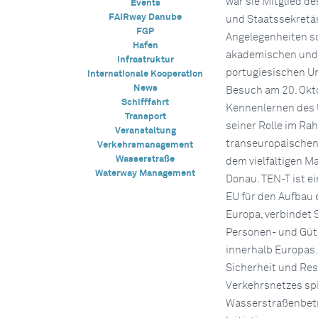
war sie Mitglied d
Events
FAIRway Danube
und Staatssekretär
FGP
Angelegenheiten s
Hafen
akademischen und 
Infrastruktur
portugiesischen Uni
Internationale Kooperation
News
Besuch am 20. Okto
Schifffahrt
Kennenlernen des 
Transport
seiner Rolle im Ra
Veranstaltung
transeuropäischen
Verkehrsmanagement
Wasserstraße
dem vielfältigen 
Waterway Management
Donau. TEN-T ist e
EU für den Aufbau 
Europa, verbindet 
Personen- und Güt
innerhalb Europas.
Sicherheit und Res
Verkehrsnetzes spi
Wasserstraßenbetre