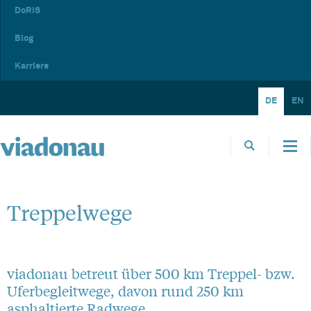
DoRIS
Blog
Karriere
DE
EN
Treppelwege
viadonau betreut über 500 km Treppel- bzw.
Uferbegleitwege, davon rund 250 km
asphaltierte Radwege.