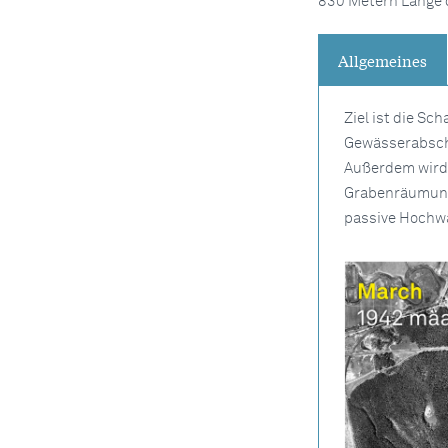
830 Metern Länge 
Allgemeines
Ziel ist die Sc
Gewässerabsch
Außerdem wird
Grabenräumung
passive Hochwa