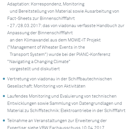
Adaptation: Korrespondenz, Monitoring
und Bereitstellung von Material sowie Ausarbeitung von
Fact-Sheets zur Binnenschifffahrt
- 27./28.03.2017: das von viadonau verfasste Handbuch zur
Anpassung der Binnenschifffahrt
an den Klimawandel aus dem MOWE-IT Projekt
("Management of Wheater Events in the
Transport System") wurde bei der PIANC-Konferenz
"Navigating a Changing Climate"
vorgestellt und diskutiert
Vertretung von viadonau in der Schiffbautechnischen
Gesellschaft: Monitoring von Aktivitäten
Laufendes Monitoring und Evaluierung von technischen
Entwicklungen sowie Sammlung von Datengrundlagen und
Material zu Schiffstechnik: Elektroantriebe in der Schifffahrt
Teilnahme an Veranstaltungen zur Erweiterung der
Expertise: siehe VBW Fachausschuss 10.04.2017