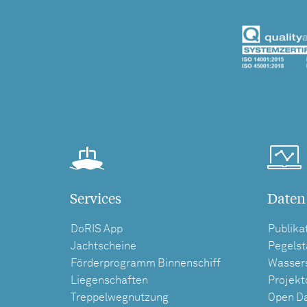
Services
Daten
DoRIS App
Publika
Jachtscheine
Pegels
Förderprogramm Binnenschiff
Wasser
Liegenschaften
Projek
Treppelwegnutzung
Open D