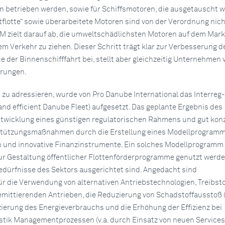
 betrieben werden, sowie für Schiffsmotoren, die ausgetauscht w
tflotte“ sowie überarbeitete Motoren sind von der Verordnung nich
M zielt darauf ab, die umweltschädlichsten Motoren auf dem Mark
m Verkehr zu ziehen. Dieser Schritt trägt klar zur Verbesserung d
der Binnenschifffahrt bei, stellt aber gleichzeitig Unternehmen 
erungen.
zu adressieren, wurde von Pro Danube International das Interreg-
nd efficient Danube Fleet) aufgesetzt. Das geplante Ergebnis des
Entwicklung eines günstigen regulatorischen Rahmens und gut konz
rstützungsmaßnahmen durch die Erstellung eines Modellprogramm
en und innovative Finanzinstrumente. Ein solches Modellprogramm s
ur Gestaltung öffentlicher Flottenförderprogramme genutzt werde
Bedürfnisse des Sektors ausgerichtet sind. Angedacht sind
r die Verwendung von alternativen Antriebstechnologien, Treibst
mittierenden Antrieben, die Reduzierung von Schadstoffausstoß 
uzierung des Energieverbrauchs und die Erhöhung der Effizienz bei
stik Managementprozessen (v.a. durch Einsatz von neuen Services