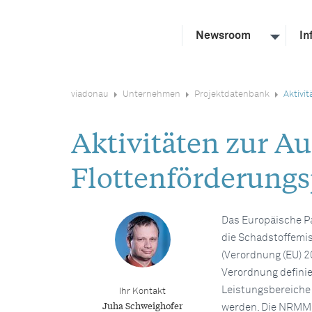
Newsroom
In
viadonau
Unternehmen
Projektdatenbank
Aktivi
Aktivitäten zur A
Flottenförderun
Das Europäische P
die Schadstoffemi
(Verordnung (EU)
Verordnung definie
Leistungsbereiche 
Ihr Kontakt
Juha Schweighofer
werden. Die NRMM-V