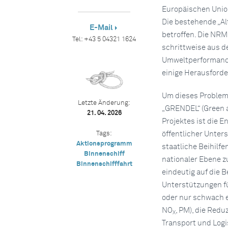
Europäischen Union
Die bestehende „Al
E-Mail
betroffen. Die NRM
Tel:
+43 5 04321 1624
schrittweise aus de
Umweltperformance 
einige Herausford
Um dieses Problem 
Letzte Änderung:
„GRENDEL“ (Green a
21. 04. 2026
Projektes ist die 
Tags:
öffentlicher Unte
Aktionsprogramm
staatliche Beihilf
Binnenschiff
nationaler Ebene z
Binnenschifffahrt
eindeutig auf die 
Unterstützungen fü
oder nur schwach e
NO
, PM), die Red
X
Transport und Logi