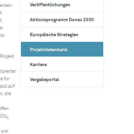
Veröffentlichungen
erden.
t
Aktionsprogramm Donau 2030
t
er
Europäische Strategien
vor
Projektdatenbank
Projekt
Karriere
ipierter
s für
Vergabeportal
oll auf
n, die
offen
(CO
,
2
 wie