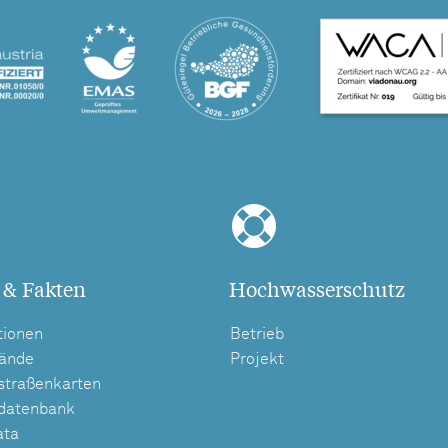
 & Fakten
Hochwasserschutz
tionen
Betrieb
tände
Projekt
straßenkarten
tdatenbank
ata