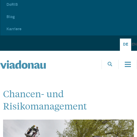
DoRIS
Blog
Karriere
DE
EN
Chancen- und
Risikomanagement