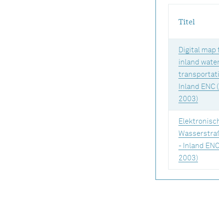
Titel
Digital map 
inland wate
transportati
Inland ENC 
2003)
Elektronisc
Wasserstra
- Inland ENC
2003)