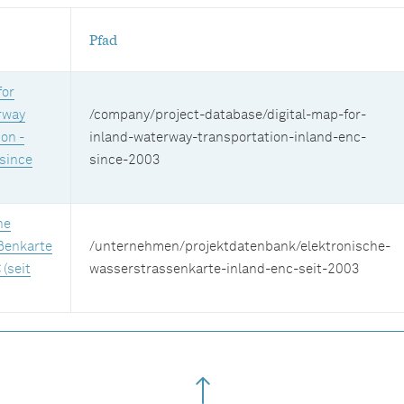
Pfad
for
rway
/company/project-database/digital-map-for-
on -
inland-waterway-transportation-inland-enc-
(since
since-2003
he
ßenkarte
/unternehmen/projektdatenbank/elektronische-
 (seit
wasserstrassenkarte-inland-enc-seit-2003