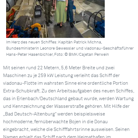
Im Herz des neuen Schiffes: Kapitän Patrick Michna,
Bundesministerin Leonore Gewessler und viadonau-Geschäftsführer
Hans-Peter Hasenbichler, Foto: © BMK/Cajetan Perwein
Mit seinen rund 22 Metern, 5,6 Meter Breite und zwei
Maschinen zu je 259 kW Leistung verleiht das Schiff der
viadonau-Flotte im wahrsten Sinne eine ordentliche Portion
Extra-Schubkraft. Zu den Arbeitsaufgaben des neuen Schiffes,
das in Erlenbach/Deutschland gebaut wurde, werden Wartung
und Kennzeichnung der Wasserstraße gehören. Mit Hilfe der
„Bad Deutsch-Altenburg“ werden beispielsweise
hochmoderne, fernüberwachte Bojen in die Donau
eingebracht, welche die Schifffahrtsrinne ausweisen. Seinen
Namen erhielt das Schiff nach dem Heimathafen im