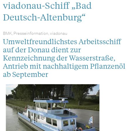
viadonau-Schiff „Bad
Deutsch-Altenburg“
BMK, Presseinformation, viadonau
Umweltfreundlichstes Arbeitsschiff
auf der Donau dient zur
Kennzeichnung der Wasserstraße,
Antrieb mit nachhaltigem Pflanzenöl
ab September