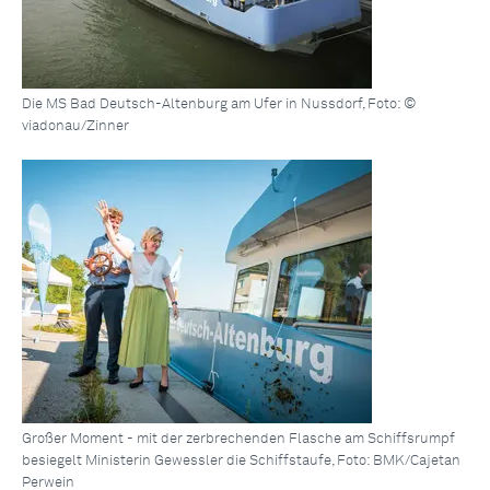
Die MS Bad Deutsch-Altenburg am Ufer in Nussdorf, Foto: ©
viadonau/Zinner
Großer Moment - mit der zerbrechenden Flasche am Schiffsrumpf
besiegelt Ministerin Gewessler die Schiffstaufe, Foto: BMK/Cajetan
Perwein