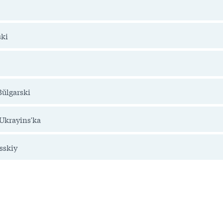
ski
Bŭlgarski
 Ukrayinsʹka
sskiy