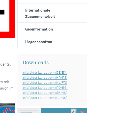
Internationale
Zusammenarbeit
Geoinformation
Liegenschaften
Downloads
er (s.
Infofolder Landstrom (DE/EN)
Infofolder Landstrom (HR/RS)
en mit
Infofolder Landstrom (NL/FR)
Infofolder Landstrom (RO/BG)
 auch im
Infofolder Landstrom (SK/HU)
Infofolder Landstrom (UA/RU)