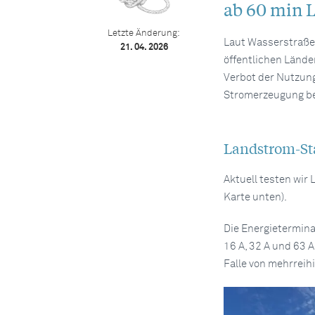
ab 60 min L
Letzte Änderung:
Laut Wasserstraßen
21. 04. 2026
öffentlichen Länd
Verbot der Nutzung
Stromerzeugung bei
Landstrom-St
Aktuell testen wir
Karte unten).
Die Energietermina
16 A, 32 A und 63 
Falle von mehrreih