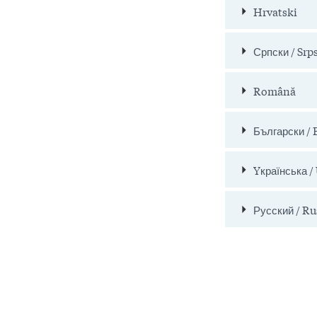
Hrvatski
Српски / Srp
Română
Български / 
Yкраїнська /
Русский / Ru