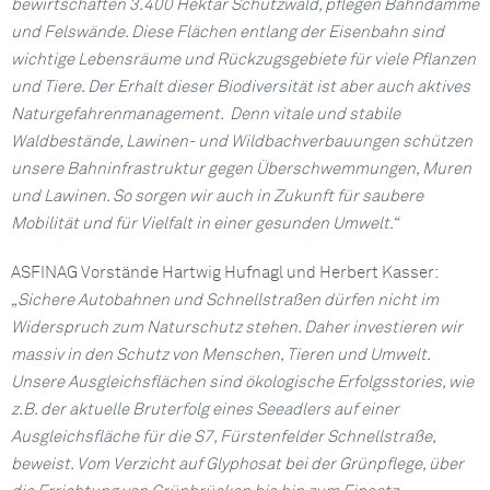
bewirtschaften 3.400 Hektar Schutzwald, pflegen Bahndämme
und Felswände. Diese Flächen entlang der Eisenbahn sind
wichtige Lebensräume und Rückzugsgebiete für viele Pflanzen
und Tiere. Der Erhalt dieser Biodiversität ist aber auch aktives
Naturgefahrenmanagement. Denn vitale und stabile
Waldbestände, Lawinen- und Wildbachverbauungen schützen
unsere Bahninfrastruktur gegen Überschwemmungen, Muren
und Lawinen. So sorgen wir auch in Zukunft für saubere
Mobilität und für Vielfalt in einer gesunden Umwelt.“
ASFINAG Vorstände Hartwig Hufnagl und Herbert Kasser:
„Sichere Autobahnen und Schnellstraßen dürfen nicht im
Widerspruch zum Naturschutz stehen. Daher investieren wir
massiv in den Schutz von Menschen, Tieren und Umwelt.
Unsere Ausgleichsflächen sind ökologische Erfolgsstories, wie
z.B. der aktuelle Bruterfolg eines Seeadlers auf einer
Ausgleichsfläche für die S7, Fürstenfelder Schnellstraße,
beweist. Vom Verzicht auf Glyphosat bei der Grünpflege, über