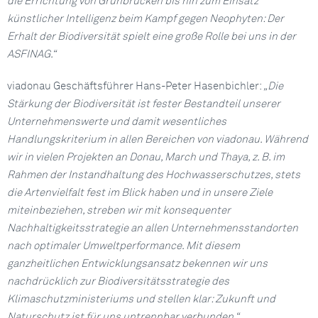
die Errichtung von Grünbrücken bis hin zum Einsatz
künstlicher Intelligenz beim Kampf gegen Neophyten: Der
Erhalt der Biodiversität spielt eine große Rolle bei uns in der
ASFINAG.“
viadonau Geschäftsführer Hans-Peter Hasenbichler:
„Die
Stärkung der Biodiversität ist fester Bestandteil unserer
Unternehmenswerte und damit wesentliches
Handlungskriterium in allen Bereichen von viadonau. Während
wir in vielen Projekten an Donau, March und Thaya, z. B. im
Rahmen der Instandhaltung des Hochwasserschutzes, stets
die Artenvielfalt fest im Blick haben und in unsere Ziele
miteinbeziehen, streben wir mit konsequenter
Nachhaltigkeitsstrategie an allen Unternehmensstandorten
nach optimaler Umweltperformance. Mit diesem
ganzheitlichen Entwicklungsansatz bekennen wir uns
nachdrücklich zur Biodiversitätsstrategie des
Klimaschutzministeriums und stellen klar: Zukunft und
Naturschutz ist für uns untrennbar verbunden.“