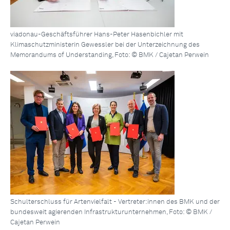
viadonau-Geschäftsführer Hans-Peter Hasenbichler mit
Klimaschutzministerin Gewessler bei der Unterzeichnung des
Memorandums of Understanding, Foto: © BMK / Cajetan Perwein
Schulterschluss für Artenvielfalt - Vertreter:innen des BMK und der
bundesweit agierenden Infrastrukturunternehmen, Foto: © BMK /
Cajetan Perwein