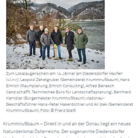
Zum Lokalaugenschein am 14. Jänner am Diedersdorfer Haufen
(v.l.n.r.): Leopold Zehetgruber (Gemeinderat Krummnußbaum), Hans
Emrich (Raumplanung, Emrich Consulting), Alfred Benesch
(land.schafft, Technisches Büro für Landschaftsplanung), Bernhard
Kerndler (Bürgermeister Krummnußbaum), viadonau-
Geschäftsführer Hans-Peter Hasenbichler und Ali Ipek (Gemeinderat
Krummnußbaum), Foto: © Franz Gleiß
Krummnußbaum – Direkt in und an der Donau liegt ein neues
Naturdenkmal Österreichs. Der sogenannte Diedersdorfer