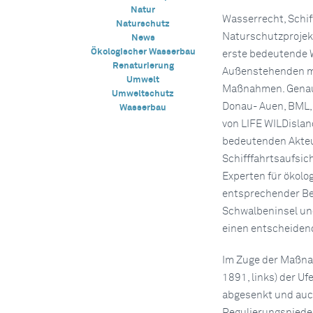
Natur
Wasserrecht, Schif
Naturschutz
Naturschutzprojekte
News
Ökologischer Wasserbau
erste bedeutende 
Renaturierung
Außenstehenden me
Umwelt
Maßnahmen. Genau 
Umweltschutz
Donau- Auen, BML,
Wasserbau
von LIFE WILDislan
bedeutenden Akteu
Schifffahrtsaufsi
Experten für ökolo
entsprechender Be
Schwalbeninsel und
einen entscheidend
Im Zuge der Maßna
1891, links) der U
abgesenkt und auch
Regulierungsniede