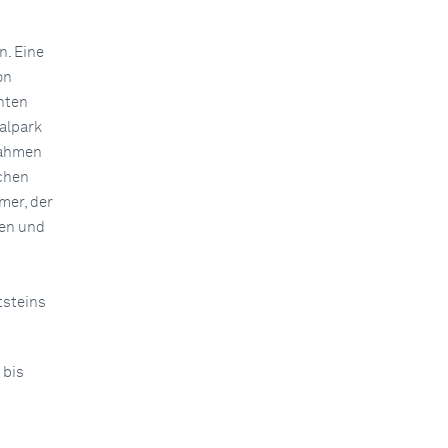
n. Eine
on
nten
alpark
Rahmen
ichen
mer, der
nen und
tsteins
 bis