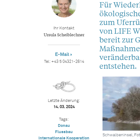
Für Wieder
ökologische
zum Uferrü
von LIFE W
Ihr Kontakt
Ursula Scheiblechner
bereit zur
Maßnahmen 
E-Mail
veränderba
Tel:
+43 5 04321-2614
entstehen.
Letzte Änderung:
14. 03. 2024
Tags:
Donau
Flussbau
Schwalbeninsel, Fot
Internationale Kooperation