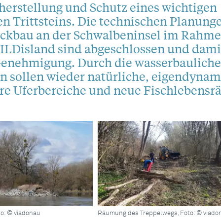
herstellung und Schutz eines wichtigen
n Trittsteins. Die technischen Planung
ckbau an der Schwalbeninsel im Rahm
ILDisland sind abgeschlossen und dami
 Genehmigung. Durch die wasserbaulich
sollen wieder natürliche, eigendynam
re Uferbereiche und neue Fischlebens
o: © viadonau
Räumung des Treppelwegs, Foto: © viado