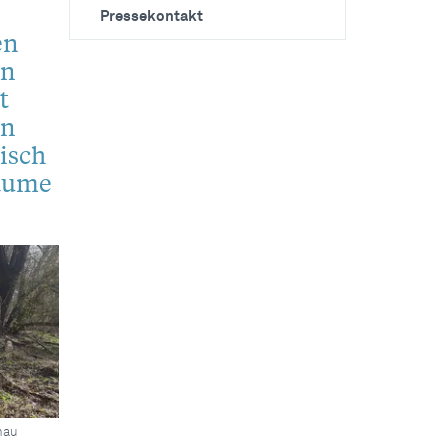
Pressekontakt
en
en
t
en
isch
räume
nau