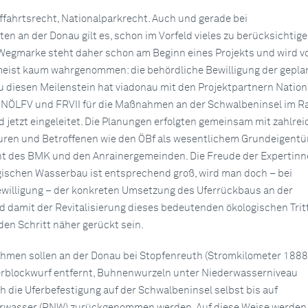
ffahrtsrecht, Nationalparkrecht. Auch und gerade bei
n an der Donau gilt es, schon im Vorfeld vieles zu berücksichtige
Wegmarke steht daher schon am Beginn eines Projekts und wird v
ist kaum wahrgenommen: die behördliche Bewilligung der gepla
diesen Meilenstein hat viadonau mit den Projektpartnern Nation
 NÖLFV und FRVII für die Maßnahmen an der Schwalbeninsel im 
d jetzt eingeleitet. Die Planungen erfolgten gemeinsam mit zahlre
ren und Betroffenen wie den ÖBf als wesentlichem Grundeigentü
cht des BMK und den Anrainergemeinden. Die Freude der Expertin
gischen Wasserbau ist entsprechend groß, wird man doch – bei
willigung – der konkreten Umsetzung des Uferrückbaus an der
 damit der Revitalisierung dieses bedeutenden ökologischen Trit
en Schritt näher gerückt sein.
hmen sollen an der Donau bei Stopfenreuth (Stromkilometer 1888
ferblockwurf entfernt, Buhnenwurzeln unter Niederwasserniveau
 die Uferbefestigung auf der Schwalbeninsel selbst bis auf
rwasser (RNW) zurückgenommen werden. Auf diese Weise werden