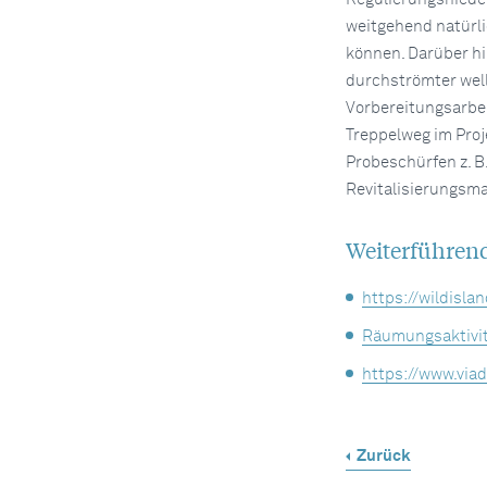
weitgehend natürli
können. Darüber h
durchströmter well
Vorbereitungsarbeit
Treppelweg im Pro
Probeschürfen z. B
Revitalisierungsm
Weiterführen
https://wildisla
Räumungsaktivit
https://www.via
Zurück