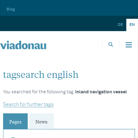
Blog
DE
EN
tagsearch english
You searched for the following tag:
inland navigation vessel
Search for further tags
Pages
News