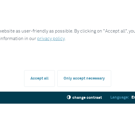
site as user-friendly as possible. By clicking on "Accept all", you
 information in our
privacy policy
.
Accept all
Only accept necessary
Language:
E
change contrast