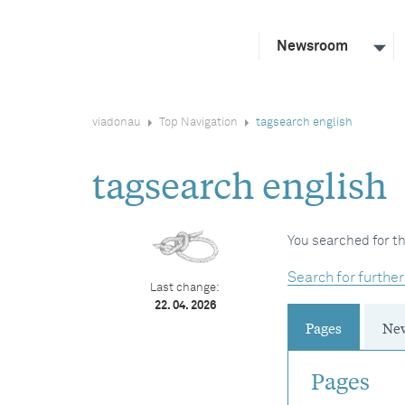
Newsroom
viadonau
Top Navigation
tagsearch english
tagsearch english
You searched for th
Search for further
Last change:
22. 04. 2026
Pages
Ne
Pages