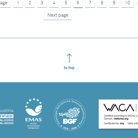
.
page
1
2
3
4
5
6
7
8
9
10
Next page
to top