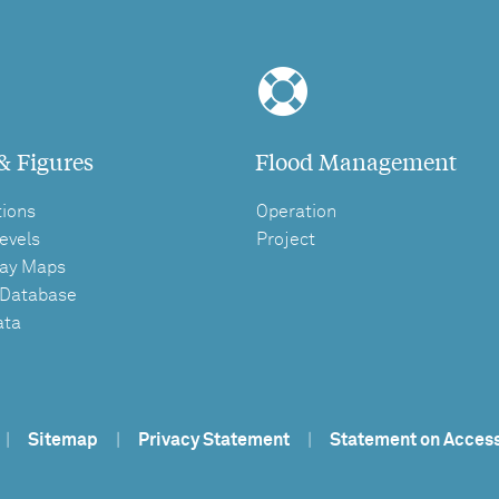
& Figures
Flood Management
tions
Operation
evels
Project
ay Maps
 Database
ata
|
Sitemap
|
Privacy Statement
|
Statement on Access