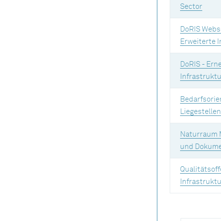
Sector
DoRIS Webse
Erweiterte 
DoRIS - Ern
Infrastruktu
Bedarfsorie
Liegestelle
Naturraum
und Dokume
Qualitätsoff
Infrastrukt