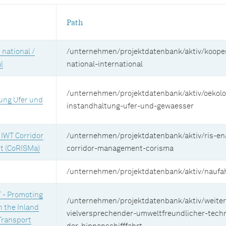
Path
national /
/unternehmen/projektdatenbank/aktiv/kooper
l
national-international
/unternehmen/projektdatenbank/aktiv/oekolo
ung Ufer und
instandhaltung-ufer-und-gewaesser
 IWT Corridor
/unternehmen/projektdatenbank/aktiv/ris-en
 (CoRISMa)
corridor-management-corisma
/unternehmen/projektdatenbank/aktiv/naufa
- Promoting
/unternehmen/projektdatenbank/aktiv/weiter
n the Inland
vielversprechender-umweltfreundlicher-techn
Transport