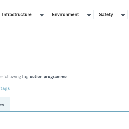
Infrastructure
Environment
Safety
e following tag:
action programme
 tags
ws