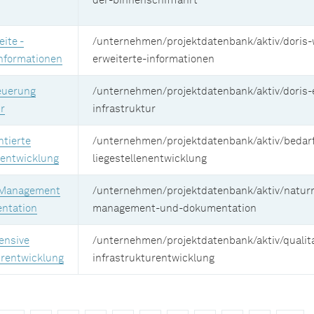
der-binnenschifffahrt
ite -
/unternehmen/projektdatenbank/aktiv/doris-
Informationen
erweiterte-informationen
euerung
/unternehmen/projektdatenbank/aktiv/doris-
r
infrastruktur
ntierte
/unternehmen/projektdatenbank/aktiv/bedarf
nentwicklung
liegestellenentwicklung
 Management
/unternehmen/projektdatenbank/aktiv/natur
ntation
management-und-dokumentation
ensive
/unternehmen/projektdatenbank/aktiv/qualita
urentwicklung
infrastrukturentwicklung