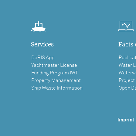
Services
Facts 
DoRIS App
Publica
Yachtmaster License
Water L
Funding Program IWT
Waterw
Property Management
Project
Ship Waste Information
Open D
Imprint