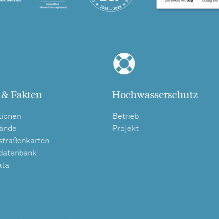
 & Fakten
Hochwasserschutz
tionen
Betrieb
tände
Projekt
straßenkarten
tdatenbank
ata