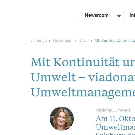
Newsroom
In
viadonau
Newsroom
News
Mit Kontinuität und L
Mit Kontinuität un
Umwelt – viadonau
Umweltmanagemen
viadonau, Umwelt
Am 11. Okt
Umweltmana