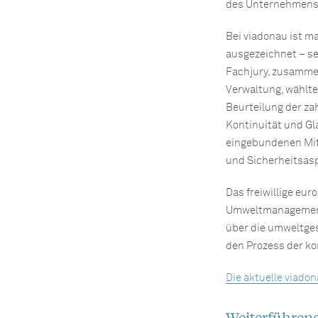
des Unternehmens
Bei viadonau ist m
ausgezeichnet – s
Fachjury, zusammen
Verwaltung, wählte
Beurteilung der za
Kontinuität und G
eingebundenen Mita
und Sicherheitsas
Das freiwillige e
Umweltmanagementn
über die umweltges
den Prozess der ko
Die aktuelle viado
Weiterführen