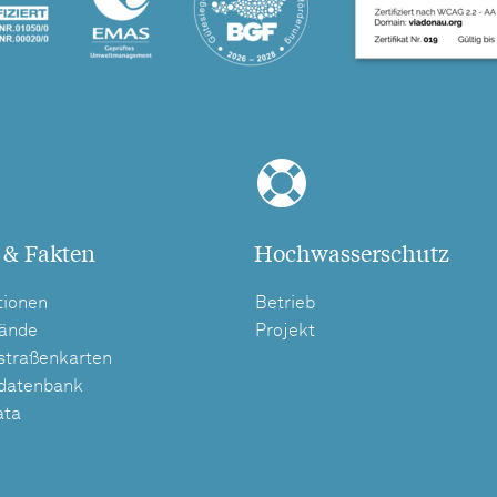
 & Fakten
Hochwasserschutz
tionen
Betrieb
tände
Projekt
straßenkarten
tdatenbank
ata