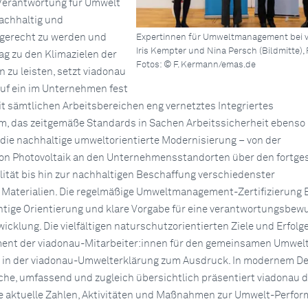
Verantwortung für Umwelt
achhaltig und
 gerecht zu werden und
Expertinnen für Umweltmanagement bei v
Iris Kempter und Nina Persch (Bildmitte), 
ag zu den Klimazielen der
Fotos: © F. Kermann/emas.de
 zu leisten, setzt viadonau
 auf ein im Unternehmen fest
t sämtlichen Arbeitsbereichen eng vernetztes Integriertes
 das zeitgemäße Standards in Sachen Arbeitssicherheit ebenso
 die nachhaltige umweltorientierte Modernisierung – von der
on Photovoltaik an den Unternehmensstandorten über den fortge
ität bis hin zur nachhaltigen Beschaffung verschiedenster
 Materialien. Die regelmäßige Umweltmanagement-Zertifizierung
chtige Orientierung und klare Vorgabe für eine verantwortungsbew
klung. Die vielfältigen naturschutzorientierten Ziele und Erfolg
ent der viadonau-Mitarbeiter:innen für den gemeinsamen Umwel
h in der viadonau-Umwelterklärung zum Ausdruck. In modernem De
ache, umfassend und zugleich übersichtlich präsentiert viadonau d
e aktuelle Zahlen, Aktivitäten und Maßnahmen zur Umwelt-Perfo