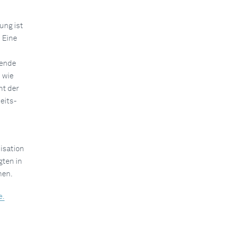
ung ist
 Eine
sende
 wie
nt der
eits-
isation
gten in
hen.
e.