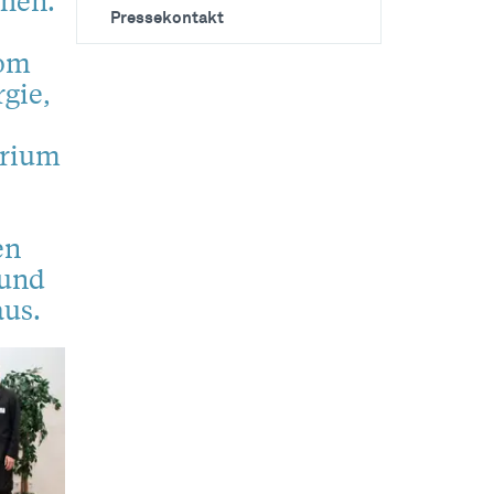
ehen.
Pressekontakt
vom
gie,
erium
en
 und
us.