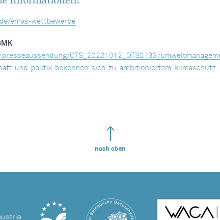
.de/emas-wettbewerbe
 BMK
.at/presseaussendung/OTS_20221012_OTS0133/umweltmanagem
haft-und-politik-bekennen-sich-zu-ambitioniertem-klimaschutz
nach oben