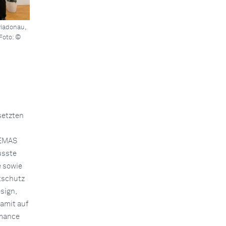
iadonau,
Foto: ©
setzten
 EMAS
usste
e sowie
tschutz
sign,
amit auf
rmance