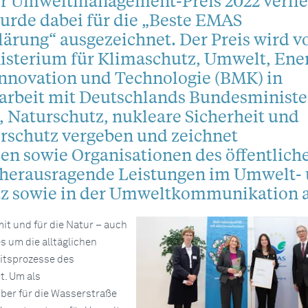
er Umweltmanagement-Preis 2022 verli
urde dabei für die „Beste EMAS
ärung“ ausgezeichnet. Der Preis wird 
sterium für Klimaschutz, Umwelt, Ener
Innovation und Technologie (BMK) in
beit mit Deutschlands Bundesminist
 Naturschutz, nukleare Sicherheit und
rschutz vergeben und zeichnet
n sowie Organisationen des öffentlich
r herausragende Leistungen im Umwelt-
z sowie in der Umweltkommunikation a
it und für die Natur – auch
s um die alltäglichen
itsprozesse des
. Um als
iber für die Wasserstraße