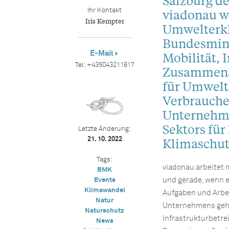
Salzburg d
viadonau w
Ihr Kontakt
Iris Kempter
Umwelterkl
Bundesmini
E-Mail
Mobilität, 
Tel:
+435043211617
Zusammenar
für Umwelt,
Verbrauche
Unternehme
Sektors fü
Letzte Änderung:
Klimaschut
21. 10. 2022
Tags:
viadonau arbeitet m
BMK
und gerade, wenn e
Events
Klimawandel
Aufgaben und Arbe
Natur
Unternehmens geht
Naturschutz
Infrastrukturbetre
News