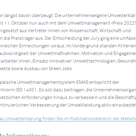
.
an längst davon überzeugt: Die unternehmenseigene Umwelterklär
eit 11. Oktober nun auch mit dem Umweltmanagement-Preis 2022!
gesetzt aus Vertreter:innen von Wissenschaft, Wirtschaft und
n die Preisträger aus. Der Entscheidung der Jury ging eine umfas
hlreichen Einreichungen voraus. Im Vordergrund standen Kriterien
laubwürdigkeit der Umweltmaßnahmen, Motivation und Engageme
rbeiter:innen, Einsatz innovativer Umwelttechnologien, Gesundh
pekte sowie Ausbau von Green Jobs.
uropäische Umweltmanagementsystem EMAS entspricht der
orm ISO 14001. Es soll dazu beitragen, die Unternehmensorgan
etzlichen Anforderungen hinaus zu verbessern und die Beschäfti
ntinuierlichen Verbesserung der Umweltleistung aktiv einzubezie
nau Umwelterklärung finden Sie im Publikationsbereich der Websit
de Informationen: