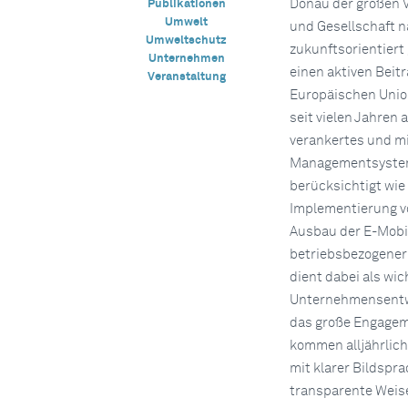
Donau der großen 
Publikationen
Umwelt
und Gesellschaft n
Umweltschutz
zukunftsorientiert
Unternehmen
einen aktiven Beitr
Veranstaltung
Europäischen Union
seit vielen Jahren
verankertes und mi
Managementsystem,
berücksichtigt wie
Implementierung v
Ausbau der E-Mobil
betriebsbezogener
dient dabei als wi
Unternehmensentwic
das große Engagem
kommen alljährlic
mit klarer Bildspr
transparente Weis