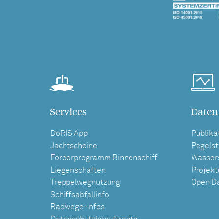
Services
Daten
DoRIS App
Publika
Jachtscheine
Pegels
Förderprogramm Binnenschiff
Wasser
Liegenschaften
Projek
Treppelwegnutzung
Open D
Schiffsabfallinfo
Radwege-Infos