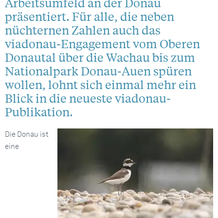
Arbeitsumfeld an der Donau
präsentiert. Für alle, die neben
nüchternen Zahlen auch das
viadonau-Engagement vom Oberen
Donautal über die Wachau bis zum
Nationalpark Donau-Auen spüren
wollen, lohnt sich einmal mehr ein
Blick in die neueste viadonau-
Publikation.
Die Donau ist
eine