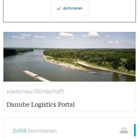
Aktivieren
viadonau/Wirtschaft
Danube Logistics Portal
DoRIS
Seichtstellen