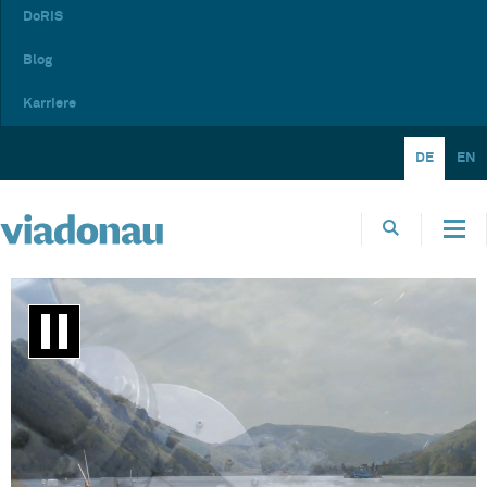
DoRIS
Blog
Karriere
DE
EN