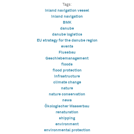
Tags:
inland navigation vessel
inland navigation
BMK
danube
danube logistics
EU strategy for the danube region
events
Flussbau
Geschiebemanagement
floods
flood protection
infrastructure
climate change
nature
nature conservation
news
Ökologischer Wasserbau
renaturation
shipping
environment
environmental protection