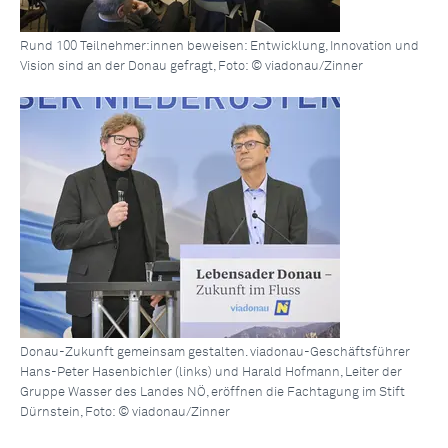
Rund 100 Teilnehmer:innen beweisen: Entwicklung, Innovation und
Vision sind an der Donau gefragt, Foto: © viadonau/Zinner
Donau-Zukunft gemeinsam gestalten. viadonau-Geschäftsführer
Hans-Peter Hasenbichler (links) und Harald Hofmann, Leiter der
Gruppe Wasser des Landes NÖ, eröffnen die Fachtagung im Stift
Dürnstein, Foto: © viadonau/Zinner